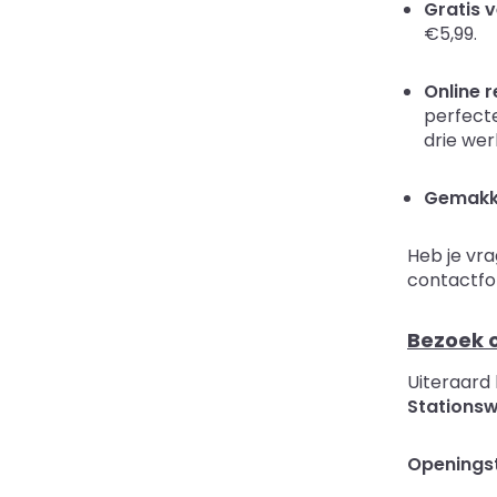
Gratis 
€5,99.
Online 
perfecte
drie wer
Gemakkel
Heb je vr
contactfo
Bezoek o
Uiteraard
Stationsw
Openingst