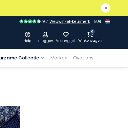
9.7
Webwinkel-keurmerk
EUR
0
Winkelwagen
Help
Inloggen
Verlanglijst
urzame Collectie
Merken
Over ons