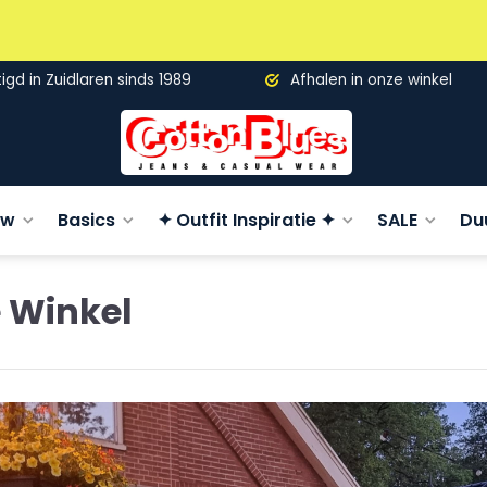
gd in Zuidlaren sinds 1989
Afhalen in onze winkel
uw
Basics
✦ Outfit Inspiratie ✦
SALE
Du
 Winkel