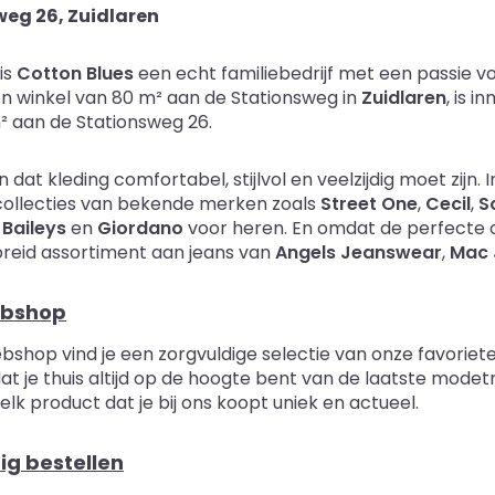
eg 26, Zuidlaren
 is
Cotton Blues
een echt familiebedrijf met een passie vo
n winkel van 80 m² aan de Stationsweg in
Zuidlaren
, is 
² aan de Stationsweg 26.
n dat kleding comfortabel, stijlvol en veelzijdig moet zijn
collecties van bekende merken zoals
Street One
,
Cecil
,
S
,
Baileys
en
Giordano
voor heren. En omdat de perfecte 
breid assortiment aan jeans van
Angels Jeanswear
,
Mac 
ebshop
bshop vind je een zorgvuldige selectie van onze favoriete
dat je thuis altijd op de hoogte bent van de laatste mode
 elk product dat je bij ons koopt uniek en actueel.
ig bestellen