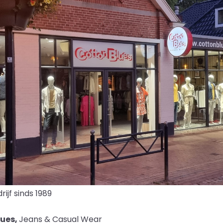
rijf sinds 1989
lues,
Jeans & Casual Wear