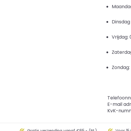
Maandag:
Dinsdag 
Vrijdag:
Zaterdag
Zondag:
Telefoonn
E-mail ad
KvK-numm
Gratis verzending vanaf €65,- (NL)
Voor 15.