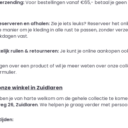
verzending:
Voor bestellingen vanaf €65,- betaal je gee
reserveren en afhalen:
Zie je iets leuks? Reserveer het onli
 manier om je kleding in alle rust te passen, zonder ver
kdagen vast.
ijk ruilen & retourneren:
Je kunt je online aankopen ook 
agen over een product of wil je meer weten over onze col
rmulier.
nze winkel in Zuidlaren
 ben je van harte welkom om de gehele collectie te komen
eg 26, Zuidlaren
. We helpen je graag verder met persoonli
ijden: