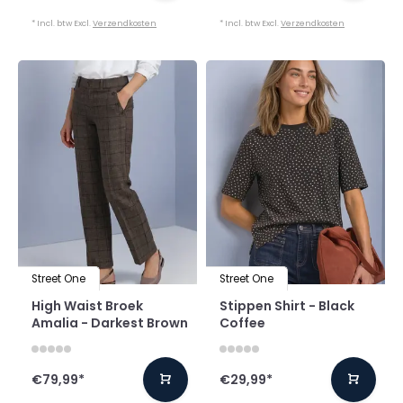
* Incl. btw Excl.
Verzendkosten
* Incl. btw Excl.
Verzendkosten
Street One
Street One
High Waist Broek
Stippen Shirt - Black
Amalia - Darkest Brown
Coffee
€79,99
*
€29,99
*