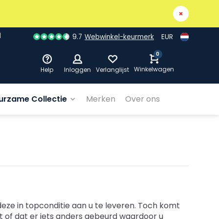
9.7
Webwinkel-keurmerk
EUR
0
Winkelwagen
Help
Inloggen
Verlanglijst
urzame Collectie
Merken
Over ons
eze in topconditie aan u te leveren. Toch komt
rt of dat er iets anders gebeurd waardoor u