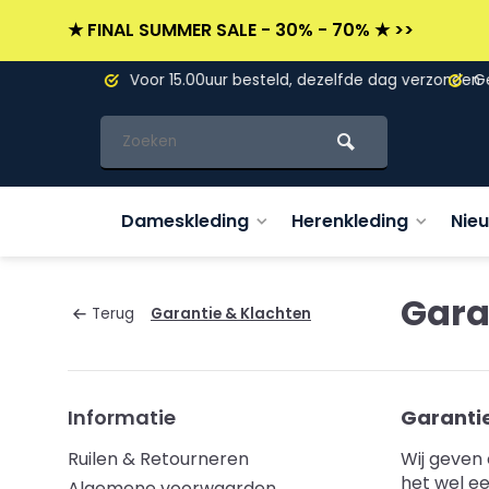
★ FINAL SUMMER SALE - 30% - 70% ★ >>
L)
Voor 15.00uur besteld, dezelfde dag verzonden
Gevesti
Dameskleding
Herenkleding
Nie
Gara
Terug
Garantie & Klachten
Informatie
Garanti
Ruilen & Retourneren
Wij geven
het wel ee
Algemene voorwaarden