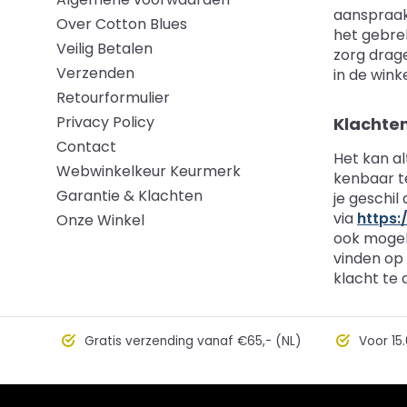
aanspraak
Over Cotton Blues
het gebrek
Veilig Betalen
zorg drage
Verzenden
in de winke
Retourformulier
Privacy Policy
Klachte
Contact
Het kan al
Webwinkelkeur Keurmerk
kenbaar t
Garantie & Klachten
je geschil
via
https:
Onze Winkel
ook mogel
vinden op
klacht te
Gratis verzending vanaf €65,- (NL)
Voor 15.