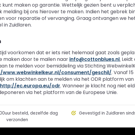
 kunt maken op garantie. Wettelijk gezien bent u verpl
 melding bij ons hierover te maken. Indien het gebrek bin
n voor reparatie of vervanging. Graag ontvangen we het a
l in Zuidlaren.
n
tijd voorkomen dat er iets niet helemaal gaat zoals gepl
e maken door te mailen naar
info@cottonblues.nl
.
Leidt 
 aan te melden voor bemiddeling via Stichting Webwinkel
//www.webwinkelkeur.nl/consument/geschil/
. Vanaf 15
ijk om klachten aan te melden via het ODR platform van 
http://ec.europa.eu/odr
. Wanneer je klacht nog niet elde
 deponeren via het platform van de Europese Unie.
00uur besteld, dezelfde dag
Gevestigd in Zuidlaren sind
verzonden