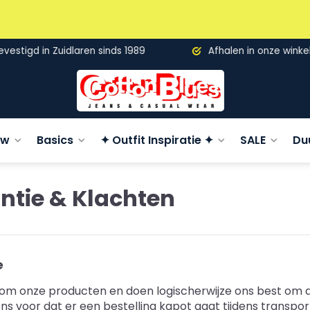
gd in Zuidlaren sinds 1989
Afhalen in onze winkel
uw
Basics
✦ Outfit Inspiratie ✦
SALE
Du
ntie & Klachten
e
 om onze producten en doen logischerwijze ons best om d
ns voor dat er een bestelling kapot gaat tijdens transpo