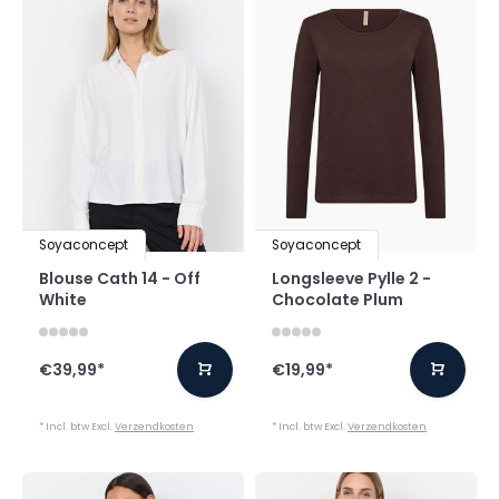
Soyaconcept
Soyaconcept
Blouse Cath 14 - Off
Longsleeve Pylle 2 -
White
Chocolate Plum
€39,99
*
€19,99
*
* Incl. btw Excl.
Verzendkosten
* Incl. btw Excl.
Verzendkosten