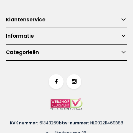
Klantenservice
Informatie
Categorieën
KVK nummer:
61343269
btw-nummer:
NL002211469B88
Stationsweg 26