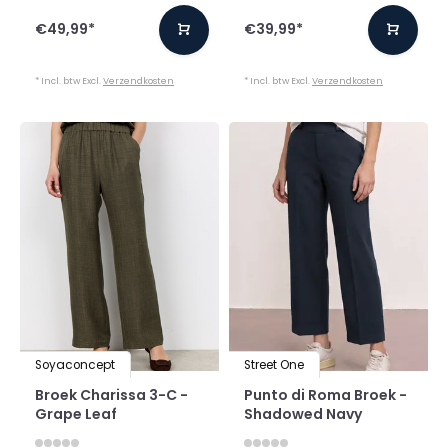
€49,99
*
€39,99
*
* Incl. btw Excl.
Verzendkosten
* Incl. btw Excl.
Verzendkosten
Soyaconcept
Street One
Broek Charissa 3-C -
Punto di Roma Broek -
Grape Leaf
Shadowed Navy