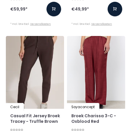
€59,99
*
€49,99
*
* Incl. btw Excl.
Verzendkosten
* Incl. btw Excl.
Verzendkosten
Cecil
Soyaconcept
Casual Fit Jersey Broek
Broek Charissa 3-C -
Tracey - Truffle Brown
Oxblood Red