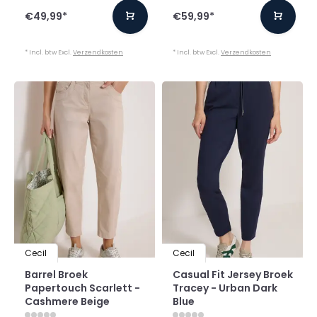
€49,99
*
€59,99
*
* Incl. btw Excl.
Verzendkosten
* Incl. btw Excl.
Verzendkosten
Cecil
Cecil
Barrel Broek
Casual Fit Jersey Broek
Papertouch Scarlett -
Tracey - Urban Dark
Cashmere Beige
Blue