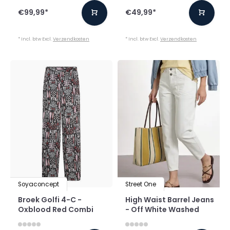
€99,99
*
€49,99
*
* Incl. btw Excl.
Verzendkosten
* Incl. btw Excl.
Verzendkosten
Soyaconcept
Street One
Broek Golfi 4-C -
High Waist Barrel Jeans
Oxblood Red Combi
- Off White Washed