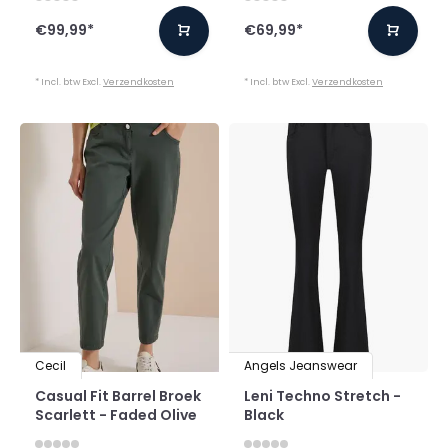
€99,99
*
€69,99
*
* Incl. btw Excl.
Verzendkosten
* Incl. btw Excl.
Verzendkosten
Cecil
Angels Jeanswear
Casual Fit Barrel Broek
Leni Techno Stretch -
Scarlett - Faded Olive
Black