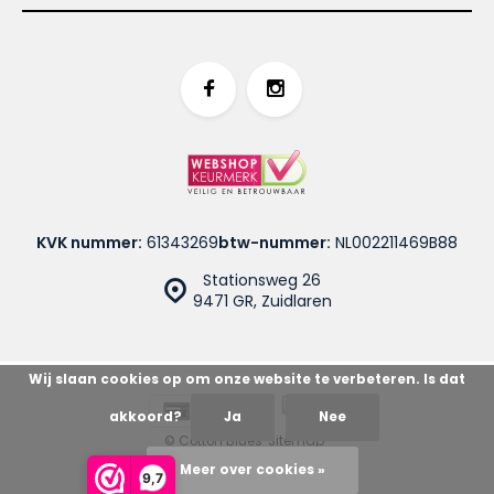
KVK nummer:
61343269
btw-nummer:
NL002211469B88
Stationsweg 26
9471 GR, Zuidlaren
Wij slaan cookies op om onze website te verbeteren. Is dat
akkoord?
Ja
Nee
© Cotton Blues
Sitemap
Meer over cookies »
9,7