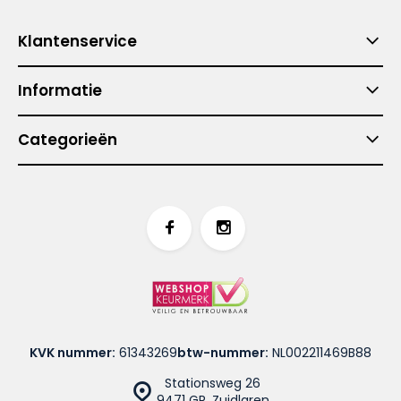
Klantenservice
Informatie
Categorieën
KVK nummer:
61343269
btw-nummer:
NL002211469B88
Stationsweg 26
9471 GR, Zuidlaren