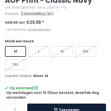
AOP Print - Classic Navy
EAN: 4066718261450
Art.nr: 23D1075-**01
0 beoordeling (en)
€20,99
*
€69,99
SRT
* Incl. btw Excl.
Verzendkosten
Maak een keuze
M
L
XL
XXL
3XL
Current choice:
Maat: M
Op voorraad (1)
Op werkdagen voor 15.00uur besteld, dezelfde dag
verzonden.
Toevoegen