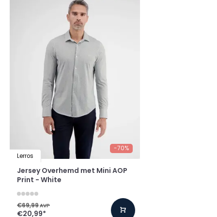
-70%
Lerros
Jersey Overhemd met Mini AOP
Print - White
€69,99
AVP
€20,99
*