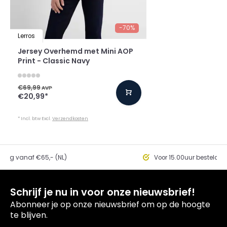
-70%
Lerros
Jersey Overhemd met Mini AOP
Print - Classic Navy
€69,99
AVP
€20,99
*
* Incl. btw Excl.
Verzendkosten
ding vanaf €65,- (NL)
Voor 15.00uur besteld, 
Schrijf je nu in voor onze nieuwsbrief!
Abonneer je op onze nieuwsbrief om op de hoogte
te blijven.