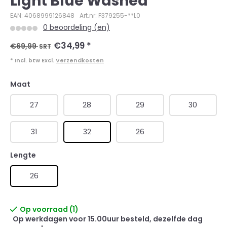
Light Blue Washed
EAN: 4068999126848
Art.nr: F379255-**L0
0 beoordeling (en)
€34,99
*
€69,99
SRT
* Incl. btw Excl.
Verzendkosten
Maat
27
28
29
30
31
32
26
Lengte
26
Op voorraad (1)
Op werkdagen voor 15.00uur besteld, dezelfde dag