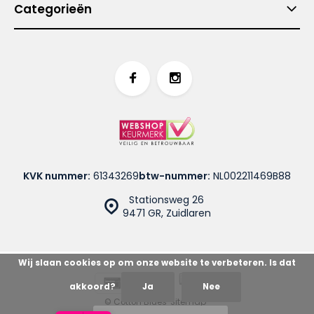
Categorieën
KVK nummer:
61343269
btw-nummer:
NL002211469B88
Stationsweg 26
9471 GR, Zuidlaren
Wij slaan cookies op om onze website te verbeteren. Is dat
akkoord?
Ja
Nee
© Cotton Blues
Sitemap