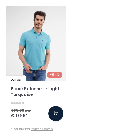
-69%
Lerros
Piqué Poloshirt - Light
Turquoise
€35,99
AVP
€10,99
*
* Incl. btw Excl.
Verzendkosten