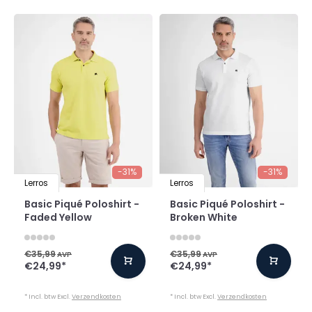
-31%
-31%
Lerros
Lerros
Basic Piqué Poloshirt -
Basic Piqué Poloshirt -
Faded Yellow
Broken White
€35,99
€35,99
AVP
AVP
€24,99
*
€24,99
*
* Incl. btw Excl.
Verzendkosten
* Incl. btw Excl.
Verzendkosten