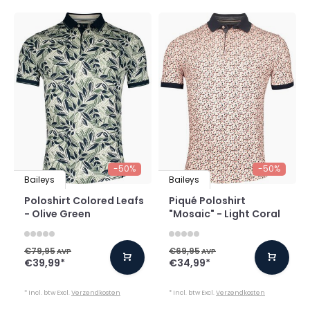
-50%
-50%
Baileys
Baileys
Poloshirt Colored Leafs
Piqué Poloshirt
- Olive Green
"Mosaic" - Light Coral
€79,95
€69,95
AVP
AVP
€39,99
*
€34,99
*
* Incl. btw Excl.
Verzendkosten
* Incl. btw Excl.
Verzendkosten