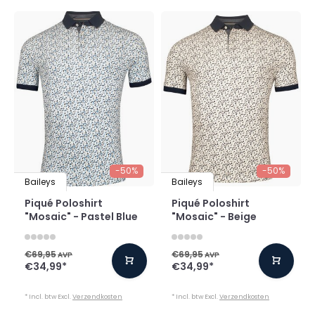
-50%
-50%
Baileys
Baileys
Piqué Poloshirt
Piqué Poloshirt
"Mosaic" - Pastel Blue
"Mosaic" - Beige
€69,95
€69,95
AVP
AVP
€34,99
*
€34,99
*
* Incl. btw Excl.
Verzendkosten
* Incl. btw Excl.
Verzendkosten