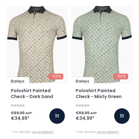
-50%
-50%
Baileys
Baileys
Poloshirt Painted
Poloshirt Painted
Check - Dark Sand
Check - Misty Green
€69,95
€69,95
AVP
AVP
€34,99
*
€34,99
*
* Incl. btw Excl.
Verzendkosten
* Incl. btw Excl.
Verzendkosten