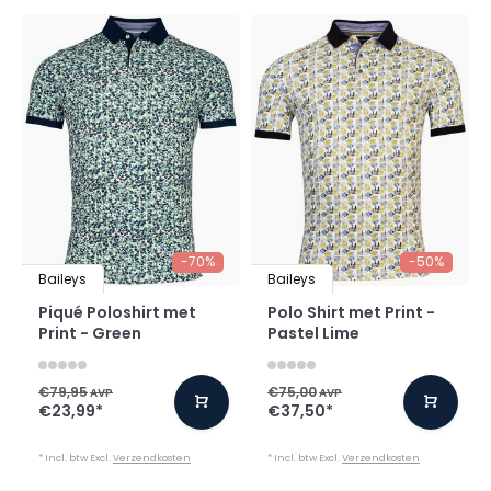
-70%
-50%
Baileys
Baileys
Piqué Poloshirt met
Polo Shirt met Print -
Print - Green
Pastel Lime
€79,95
€75,00
AVP
AVP
€23,99
*
€37,50
*
* Incl. btw Excl.
Verzendkosten
* Incl. btw Excl.
Verzendkosten