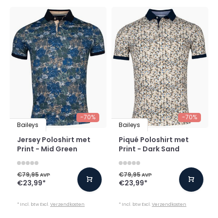
-70%
-70%
Baileys
Baileys
Jersey Poloshirt met
Piqué Poloshirt met
Print - Mid Green
Print - Dark Sand
€79,95
€79,95
AVP
AVP
€23,99
*
€23,99
*
* Incl. btw Excl.
Verzendkosten
* Incl. btw Excl.
Verzendkosten