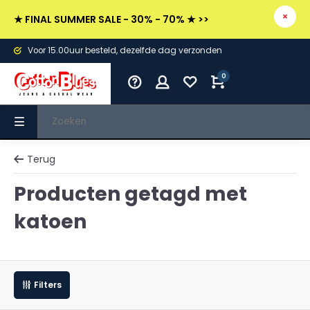
★ FINAL SUMMER SALE - 30% - 70% ★ >>
Voor 15.00uur besteld, dezelfde dag verzonden
0
Terug
Producten getagd met
katoen
Filters