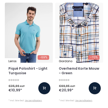
-69%
-70%
Lerros
Giordano
Piqué Poloshirt - Light
Overhemd Korte Mouw
Turquoise
- Green
€35,99
€69,95
AVP
AVP
€10,99
*
€20,99
*
* Incl. btw Excl.
Verzendkosten
* Incl. btw Excl.
Verzendkosten