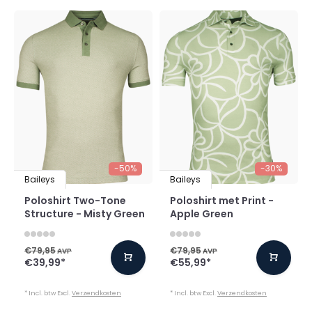
-50%
-30%
Baileys
Baileys
Poloshirt Two-Tone
Poloshirt met Print -
Structure - Misty Green
Apple Green
€79,95
€79,95
AVP
AVP
€39,99
*
€55,99
*
* Incl. btw Excl.
Verzendkosten
* Incl. btw Excl.
Verzendkosten