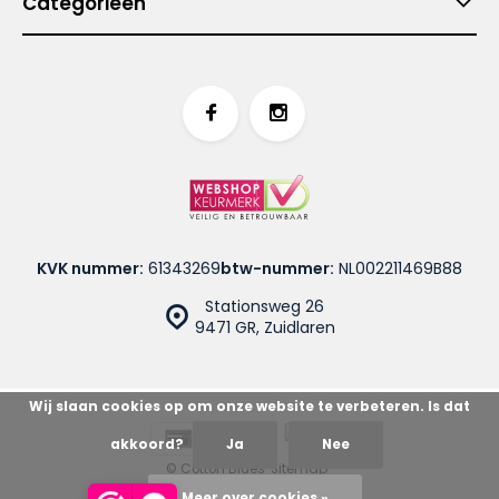
Categorieën
KVK nummer:
61343269
btw-nummer:
NL002211469B88
Stationsweg 26
9471 GR, Zuidlaren
Wij slaan cookies op om onze website te verbeteren. Is dat
akkoord?
Ja
Nee
© Cotton Blues
Sitemap
Meer over cookies »