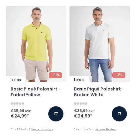
-31%
-31%
Lerros
Lerros
Basic Piqué Poloshirt -
Basic Piqué Poloshirt -
Faded Yellow
Broken White
€35,99
€35,99
AVP
AVP
€24,99
*
€24,99
*
* Incl. btw Excl.
Verzendkosten
* Incl. btw Excl.
Verzendkosten