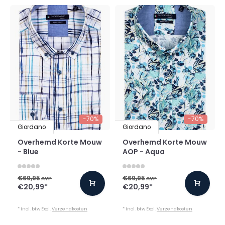
-70%
-70%
Giordano
Giordano
Overhemd Korte Mouw
Overhemd Korte Mouw
- Blue
AOP - Aqua
€69,95
€69,95
AVP
AVP
€20,99
*
€20,99
*
* Incl. btw Excl.
Verzendkosten
* Incl. btw Excl.
Verzendkosten