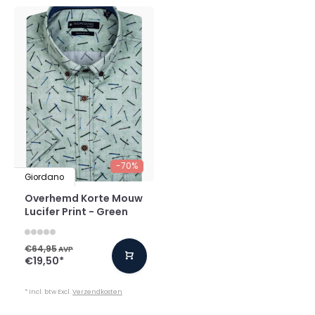
-70%
Giordano
Overhemd Korte Mouw
Lucifer Print - Green
€64,95
AVP
€19,50
*
* Incl. btw Excl.
Verzendkosten