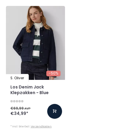
-50%
S. Oliver
Los Denim Jack
Klepzakken - Blue
€69,99
AVP
€34,99
*
* Incl. btw Excl.
Verzendkosten