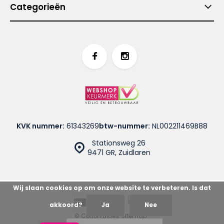
Categorieën
KVK nummer:
61343269
btw-nummer:
NL002211469B88
Stationsweg 26
9471 GR, Zuidlaren
Wij slaan cookies op om onze website te verbeteren. Is dat
akkoord?
Ja
Nee
© Cotton Blues
Sitemap