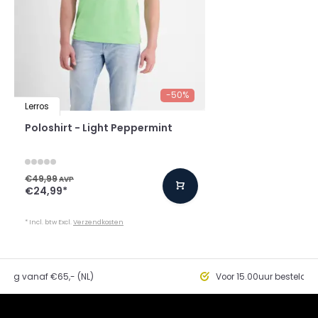
-50%
Lerros
Poloshirt - Light Peppermint
€49,99
AVP
€24,99
*
* Incl. btw Excl.
Verzendkosten
ding vanaf €65,- (NL)
Voor 15.00uur besteld, 