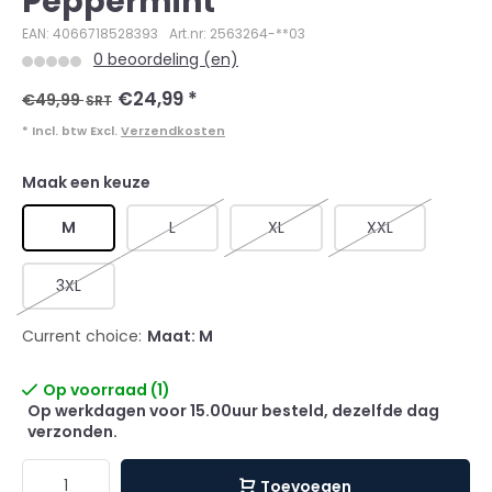
Peppermint
EAN: 4066718528393
Art.nr: 2563264-**03
0 beoordeling (en)
€24,99
*
€49,99
SRT
* Incl. btw Excl.
Verzendkosten
Maak een keuze
M
L
XL
XXL
3XL
Current choice:
Maat: M
Op voorraad (1)
Op werkdagen voor 15.00uur besteld, dezelfde dag
verzonden.
Toevoegen