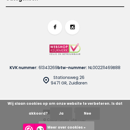
KVK nummer:
61343269
btw-nummer:
NL002211469B88
Stationsweg 26
9471 GR, Zuidlaren
Wij slaan cookies op om onze website te verbeteren. Is dat
akkoord?
Ja
Nee
© Cotton Blues
Sitemap
Meer over cookies »
9,7