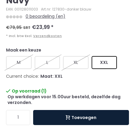
Navy
EAN: 001128011003
Art.nr: 127830-donker blauw
0 beoordeling (en)
€23,99
*
€79,95
SRT
* Incl. btw Excl.
Verzendkosten
Maak een keuze
M
L
XL
XXL
Current choice:
Maat: XXL
Op voorraad (1)
Op werkdagen voor 15.00uur besteld, dezelfde dag
verzonden.
Toevoegen