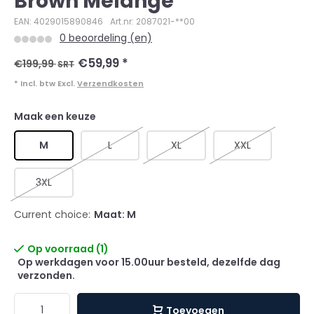
Brown Melange
EAN: 4029015890846
Art.nr: 2087021-**00
0 beoordeling (en)
€59,99
*
€199,99
SRT
* Incl. btw Excl.
Verzendkosten
Maak een keuze
M
L
XL
XXL
3XL
Current choice:
Maat: M
Op voorraad (1)
Op werkdagen voor 15.00uur besteld, dezelfde dag
verzonden.
Toevoegen