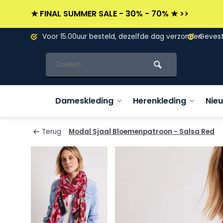
★ FINAL SUMMER SALE - 30% - 70% ★ >>
L)
Voor 15.00uur besteld, dezelfde dag verzonden
Gevesti
Dameskleding
Herenkleding
Nie
Terug
Modal Sjaal Bloemenpatroon - Salsa Red