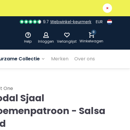
9.7
Webwinkel-keurmerk
EUR
0
Winkelwagen
Help
Inloggen
Verlanglijst
urzame Collectie
Merken
Over ons
et One
dal Sjaal
oemenpatroon - Salsa
d