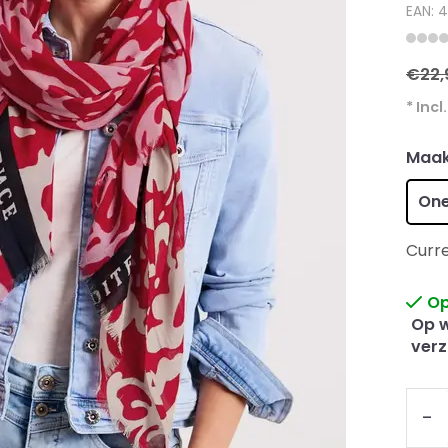
EAN: 
€22,
* Incl
Maak
One
Curre
Op
Op w
verz
-