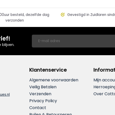
00uur besteld, dezelfde dag
Gevestigd in Zuidlaren sind
verzonden
ief!
blijven.
Klantenservice
Informat
Algemene voorwaarden
Mijn accou
Veilig Betalen
Herroepin
Verzenden
Over Cott
ues.nl
Privacy Policy
Contact
Ruilen & Retourneren