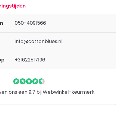
ingstijden
en
050-4091566
info@cottonblues.nl
pp
+31622517196
en ons een 9.7 bij
Webwinkel-keurmerk