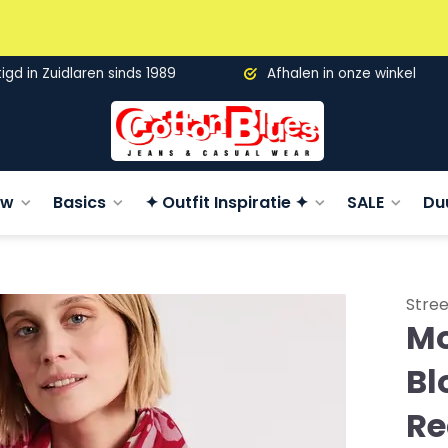
gd in Zuidlaren sinds 1989
Afhalen in onze winkel
uw
Basics
✦ Outfit Inspiratie ✦
SALE
Du
Stre
Mo
Bl
Re