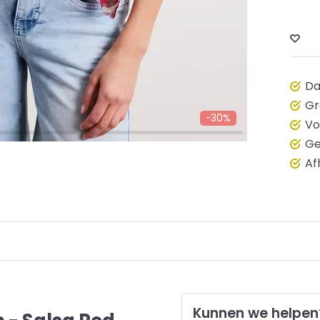
Da
Gr
-30%
Vo
Ge
Af
Kunnen we helpen