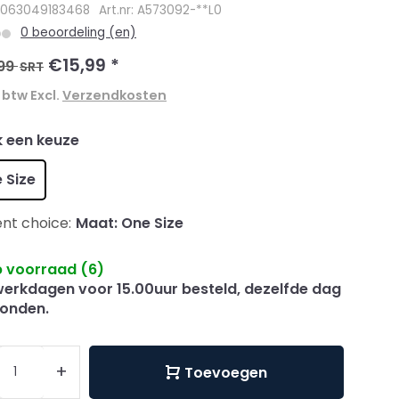
4063049183468
Art.nr: A573092-**L0
0 beoordeling (en)
€15,99
*
99
SRT
. btw Excl.
Verzendkosten
 een keuze
 Size
nt choice:
Maat: One Size
 voorraad (6)
erkdagen voor 15.00uur besteld, dezelfde dag
onden.
+
Toevoegen