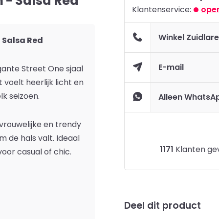
 - Salsa Red
Klantenservice:
open
Winkel Zuidlar
 Salsa Red
E-mail
egante Street One sjaal
 voelt heerlijk licht en
lk seizoen.
Alleen WhatsA
vrouwelijke en trendy
om de hals valt. Ideaal
1171
Klanten gev
oor casual of chic.
Deel dit product