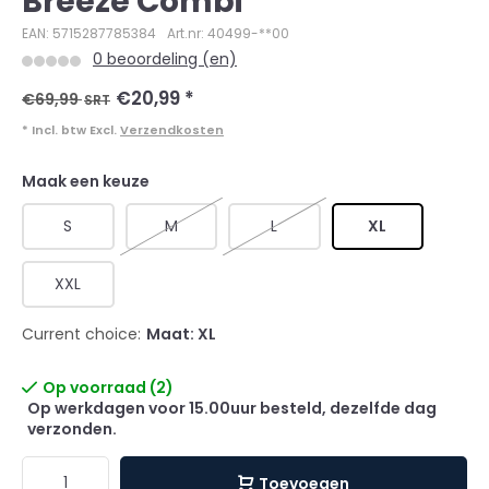
Breeze Combi
EAN: 5715287785384
Art.nr: 40499-**00
0 beoordeling (en)
€20,99
*
€69,99
SRT
* Incl. btw Excl.
Verzendkosten
Maak een keuze
S
M
L
XL
XXL
Current choice:
Maat: XL
Op voorraad (2)
Op werkdagen voor 15.00uur besteld, dezelfde dag
verzonden.
Toevoegen