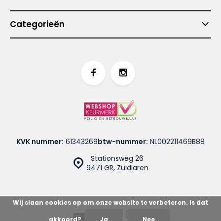
Categorieën
KVK nummer:
61343269
btw-nummer:
NL002211469B88
Stationsweg 26
9471 GR, Zuidlaren
Wij slaan cookies op om onze website te verbeteren. Is dat
akkoord?
Ja
Nee