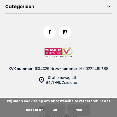
Categorieën
KVK nummer:
61343269
btw-nummer:
NL002211469B88
Stationsweg 26
9471 GR, Zuidlaren
Wij slaan cookies op om onze website te verbeteren. Is dat
akkoord?
Ja
Nee
© Cotton Blues
Sitemap