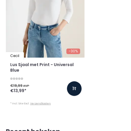
-30%
Cecil
Lus Sjaal met Print - Universal
Blue
€19,99
AVP
€13,99
*
* Incl. btw Excl.
Verzendkosten