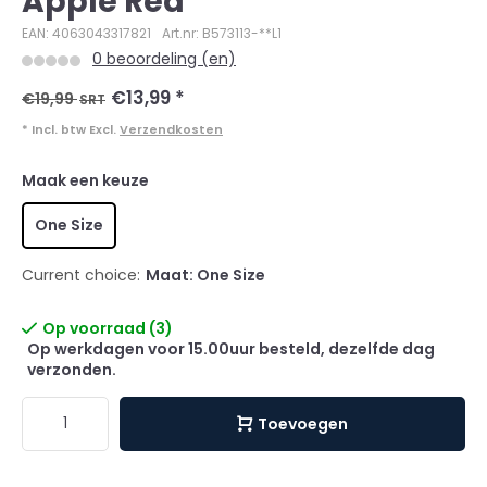
Apple Red
EAN: 4063043317821
Art.nr: B573113-**L1
0 beoordeling (en)
€13,99
*
€19,99
SRT
* Incl. btw Excl.
Verzendkosten
Maak een keuze
One Size
Current choice:
Maat: One Size
Op voorraad (3)
Op werkdagen voor 15.00uur besteld, dezelfde dag
verzonden.
Toevoegen