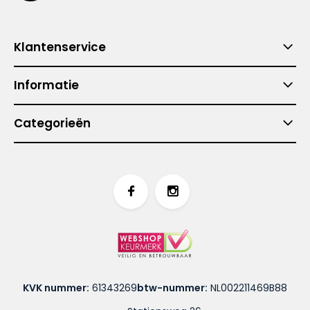
Klantenservice
Informatie
Categorieën
KVK nummer:
61343269
btw-nummer:
NL002211469B88