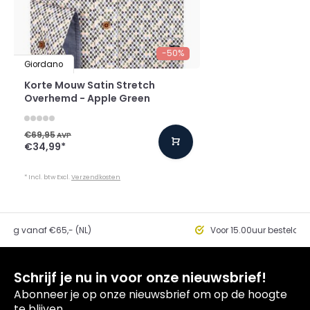
-50%
Giordano
Korte Mouw Satin Stretch
Overhemd - Apple Green
€69,95
AVP
€34,99
*
* Incl. btw Excl.
Verzendkosten
ding vanaf €65,- (NL)
Voor 15.00uur besteld, 
Schrijf je nu in voor onze nieuwsbrief!
Abonneer je op onze nieuwsbrief om op de hoogte
te blijven.