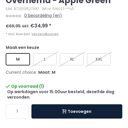
Overhemd - Apple Green
EAN: 8721013527347
Art.nr: 516027-**L0
0 beoordeling (en)
€34,99
*
€69,95
SRT
* Incl. btw Excl.
Verzendkosten
Maak een keuze
M
L
XL
XXL
Current choice:
Maat: M
Op voorraad (1)
Op werkdagen voor 15.00uur besteld, dezelfde dag
verzonden.
Toevoegen