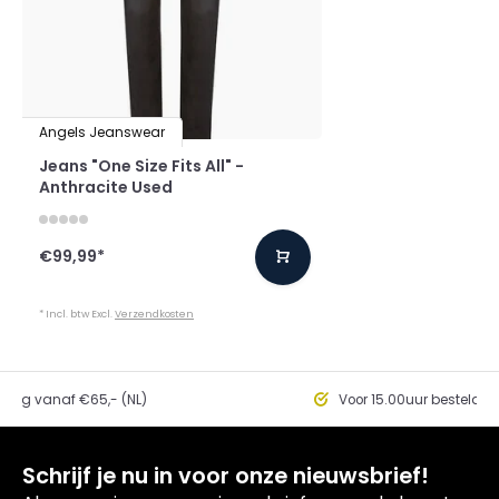
Angels Jeanswear
Jeans "One Size Fits All" -
Anthracite Used
€99,99
*
* Incl. btw Excl.
Verzendkosten
ding vanaf €65,- (NL)
Voor 15.00uur besteld, 
Schrijf je nu in voor onze nieuwsbrief!