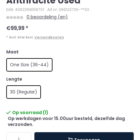
Anthracite Used
EAN: 4062258106701
Art.nr: 399123730-**03
0 beoordeling (en)
€99,99
*
* Incl. btw Excl.
Verzendkosten
Maat
One Size (36-44)
Lengte
30 (Regular)
Op voorraad (1)
Op werkdagen voor 15.00uur besteld, dezelfde dag
verzonden.
Toevoegen