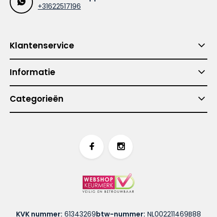
+31622517196
Klantenservice
Informatie
Categorieën
KVK nummer:
61343269
btw-nummer:
NL002211469B88