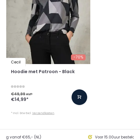
-70%
Cecil
Hoodie met Patroon - Black
€49,99
AVP
€14,99
*
* Incl. btw Excl.
Verzendkosten
ding vanaf €65,- (NL)
Voor 15.00uur besteld, 