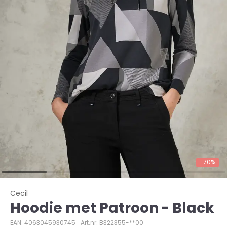
-70%
Cecil
Hoodie met Patroon - Black
EAN: 4063045930745
Art.nr: B322355-**00