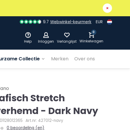
9.7
Webwinkel-keurmerk
EUR
0
Winkelwagen
Help
Inloggen
Verlanglijst
urzame Collectie
Merken
Over ons
dano
afisch Stretch
erhemd - Dark Navy
001128012365
Art.nr: 427012-navy
0 beoordeling (en)