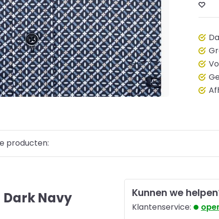
Da
Gr
Vo
Ge
Af
e producten:
Kunnen we helpen
- Dark Navy
Klantenservice:
open