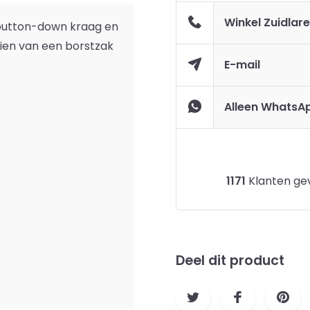
Winkel Zuidlar
button-down kraag en
zien van een borstzak
E-mail
Alleen WhatsA
1171
Klanten gev
Deel dit product