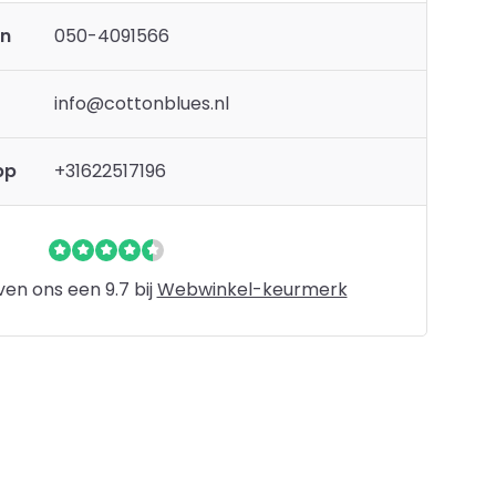
en
050-4091566
info@cottonblues.nl
pp
+31622517196
en ons een 9.7 bij
Webwinkel-keurmerk