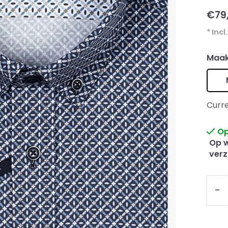
€79
* Incl
Maak
Curre
Op
Op w
verz
-