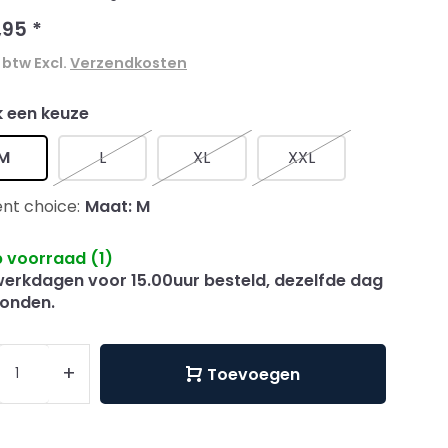
,95
*
. btw Excl.
Verzendkosten
 een keuze
M
L
XL
XXL
nt choice:
Maat: M
 voorraad (1)
erkdagen voor 15.00uur besteld, dezelfde dag
onden.
+
Toevoegen