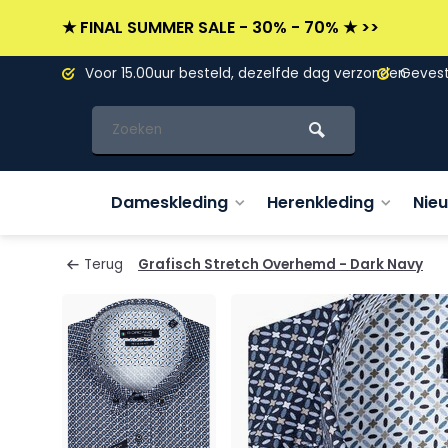
★ FINAL SUMMER SALE - 30% - 70% ★ >>
L)
Voor 15.00uur besteld, dezelfde dag verzonden
Gevesti
Dameskleding
Herenkleding
Nie
Terug
Grafisch Stretch Overhemd - Dark Navy