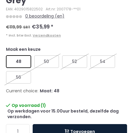
Grey
EAN: 4029015822502
Art.nr: 2007178-**01
0 beoordeling (en)
€35,99
*
€119,99
SRT
* Incl. btw Excl.
Verzendkosten
Maak een keuze
48
50
52
54
56
Current choice:
Maat: 48
Op voorraad (1)
Op werkdagen voor 15.00uur besteld, dezelfde dag
verzonden.
Toevoegen