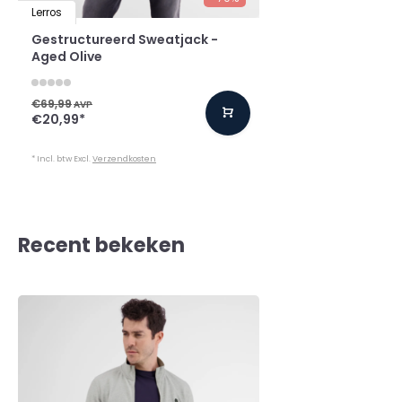
Lerros
Gestructureerd Sweatjack -
Aged Olive
€69,99
AVP
€20,99
*
* Incl. btw Excl.
Verzendkosten
Recent bekeken