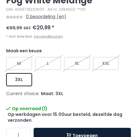
Fog White Melange
EAN: 4066718220600
Art.nr: 2384503-**00
0 beoordeling (en)
€20,99
*
€69,99
SRT
* Incl. btw Excl.
Verzendkosten
Maak een keuze
M
L
XL
XXL
3XL
Current choice:
Maat: 3XL
Op voorraad (1)
Op werkdagen voor 15.00uur besteld, dezelfde dag
verzonden.
Toevoegen