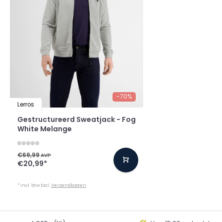
-70%
Lerros
Gestructureerd Sweatjack - Fog
White Melange
€69,99
AVP
€20,99
*
* Incl. btw Excl.
Verzendkosten