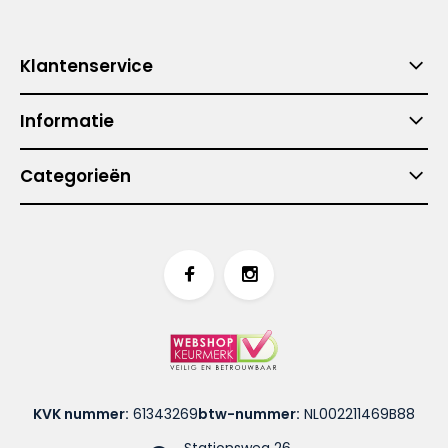
Klantenservice
Informatie
Categorieën
KVK nummer:
61343269
btw-nummer:
NL002211469B88
Stationsweg 26