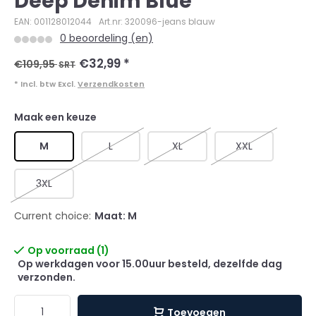
Deep Denim Blue
EAN: 001128012044
Art.nr: 320096-jeans blauw
0 beoordeling (en)
€32,99
*
€109,95
SRT
* Incl. btw Excl.
Verzendkosten
Maak een keuze
M
L
XL
XXL
3XL
Current choice:
Maat: M
Op voorraad (1)
Op werkdagen voor 15.00uur besteld, dezelfde dag
verzonden.
Toevoegen