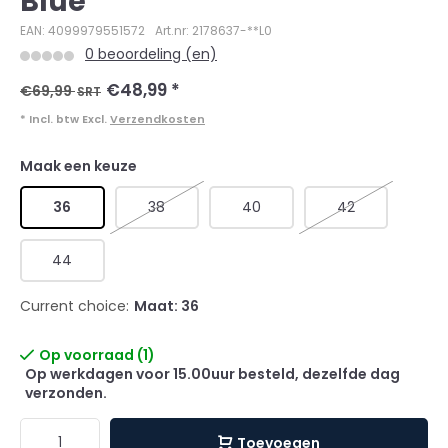
Blue
EAN: 4099979551572
Art.nr: 2178637-**L0
0 beoordeling (en)
€48,99
*
€69,99
SRT
* Incl. btw Excl.
Verzendkosten
Maak een keuze
36
38
40
42
44
Current choice:
Maat: 36
Op voorraad (1)
Op werkdagen voor 15.00uur besteld, dezelfde dag
verzonden.
Toevoegen