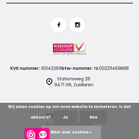
KVK nummer:
61343269
btw-nummer:
NL002211469B88
Stationsweg 26
9471 GR, Zuidlaren
Wij slaan cookies op om onze website te verbeteren. Is dat
akkoord?
Ja
Nee
© Cotton Blues
Sitemap
Meer over cookies »
9,7