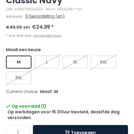
Classic Navy
EAN: 4066718524333
Art.nr: 2553249-**01
0 beoordeling (en)
€24,99
*
€49,99
SRT
* Incl. btw Excl.
Verzendkosten
Maak een keuze
M
L
XL
XXL
3XL
Current choice:
Maat: M
Op voorraad (1)
Op werkdagen voor 15.00uur besteld, dezelfde dag
verzonden.
Toevoegen