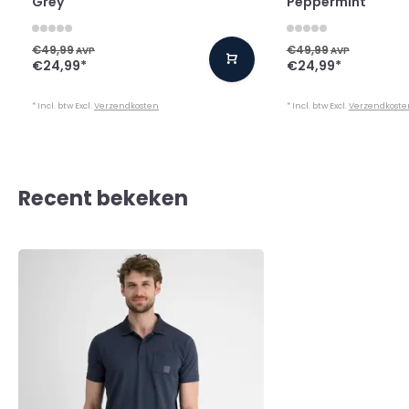
Grey
Peppermint
€49,99
€49,99
AVP
AVP
€24,99
*
€24,99
*
* Incl. btw Excl.
Verzendkosten
* Incl. btw Excl.
Verzendkoste
Recent bekeken