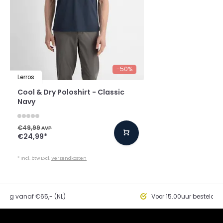
-50%
Lerros
Cool & Dry Poloshirt - Classic
Navy
€49,99
AVP
€24,99
*
* Incl. btw Excl.
Verzendkosten
ding vanaf €65,- (NL)
Voor 15.00uur besteld, 