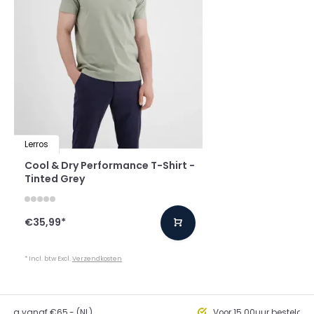
Lerros
Cool & Dry Performance T-Shirt -
Tinted Grey
€35,99
*
* Incl. btw Excl.
Verzendkosten
ding vanaf €65,- (NL)
Voor 15.00uur besteld, 