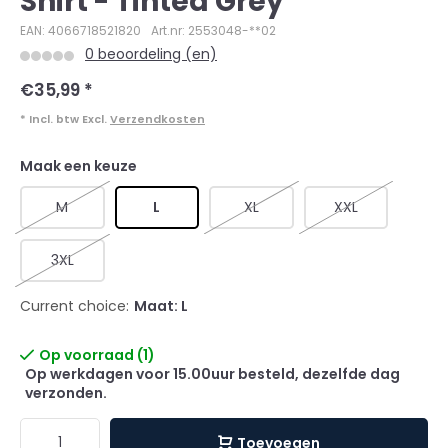
Shirt - Tinted Grey
EAN: 4066718521820
Art.nr: 2553048-**02
0 beoordeling (en)
€35,99
*
* Incl. btw Excl.
Verzendkosten
Maak een keuze
M
L
XL
XXL
3XL
Current choice:
Maat: L
Op voorraad (1)
Op werkdagen voor 15.00uur besteld, dezelfde dag
verzonden.
Toevoegen