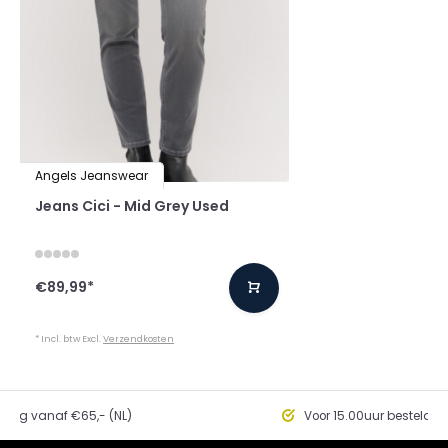
Angels Jeanswear
Jeans Cici - Mid Grey Used
€89,99
*
* Incl. btw Excl.
Verzendkosten
ding vanaf €65,- (NL)
Voor 15.00uur besteld, 