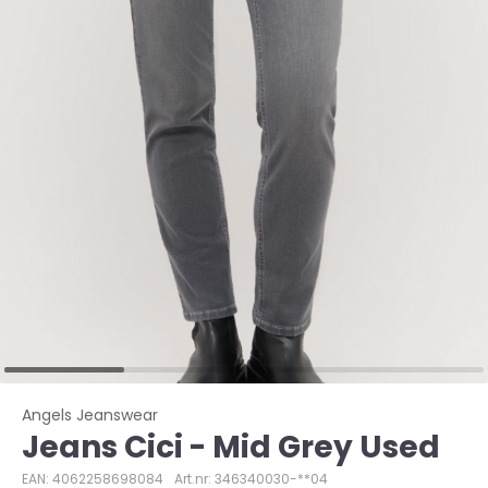
Angels Jeanswear
Jeans Cici - Mid Grey Used
EAN: 4062258698084
Art.nr: 346340030-**04