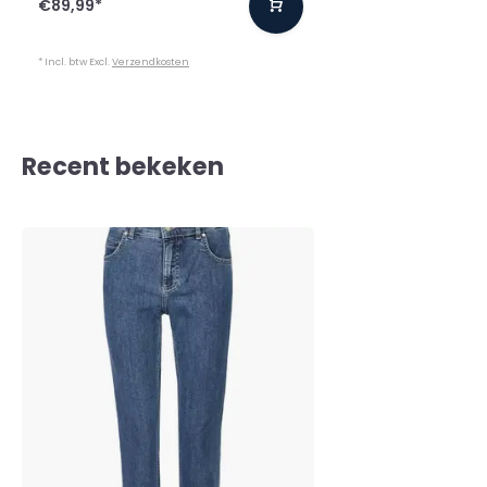
€89,99
*
* Incl. btw Excl.
Verzendkosten
Recent bekeken