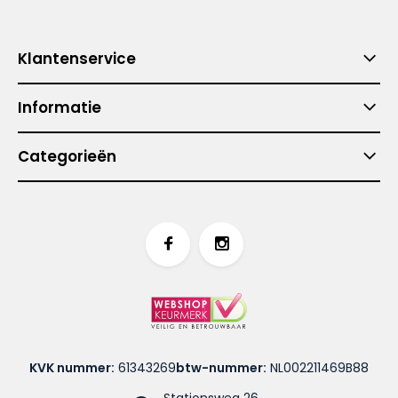
Klantenservice
Informatie
Categorieën
KVK nummer:
61343269
btw-nummer:
NL002211469B88
Stationsweg 26