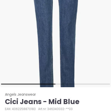
Angels Jeanswear
Cici Jeans - Mid Blue
EAN: 4062258870183
Art.nr: 346340032-**03