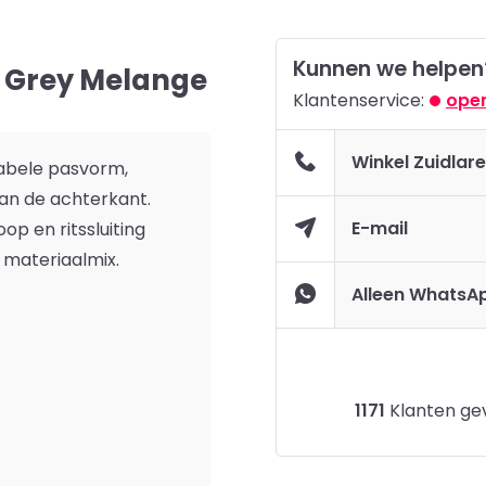
Kunnen we helpen
d Grey Melange
Klantenservice:
open
Winkel Zuidlar
tabele pasvorm,
an de achterkant.
E-mail
p en ritssluiting
materiaalmix.
Alleen WhatsA
1171
Klanten gev