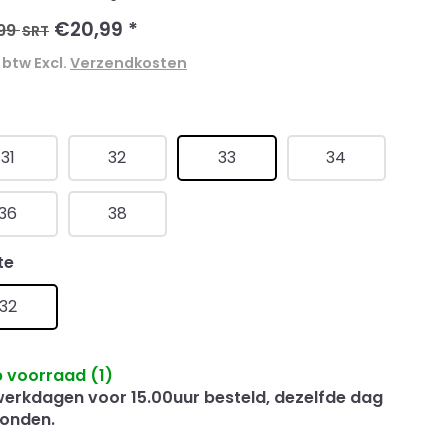
€20,99
*
99
SRT
. btw Excl.
Verzendkosten
t
31
32
33
34
36
38
te
32
 voorraad (1)
erkdagen voor 15.00uur besteld, dezelfde dag
onden.