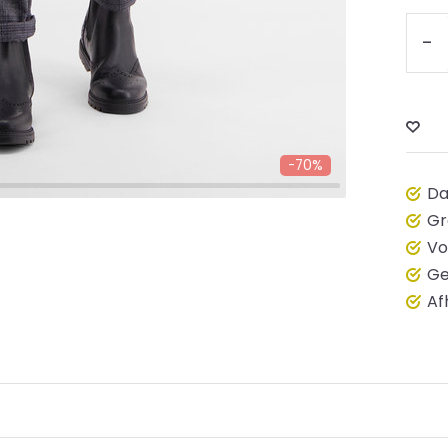
-
-70%
Da
Gr
Vo
Ge
Af