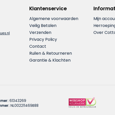
Klantenservice
Informat
Algemene voorwaarden
Mijn accou
Veilig Betalen
Herroepin
Verzenden
Over Cott
ues.nl
Privacy Policy
Contact
Ruilen & Retourneren
Garantie & Klachten
mer:
61343269
mmer:
NL002211469B88