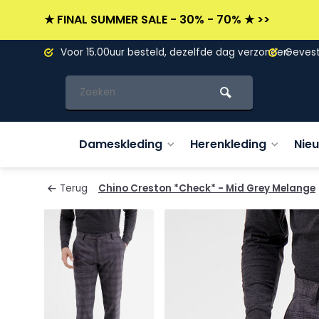
★ FINAL SUMMER SALE - 30% - 70% ★ >>
L)
Voor 15.00uur besteld, dezelfde dag verzonden
Gevesti
Dameskleding
Herenkleding
Nie
Terug
Chino Creston *Check* - Mid Grey Melange