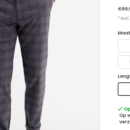
€69,
* Incl
Maa
Leng
Op
Op w
verz