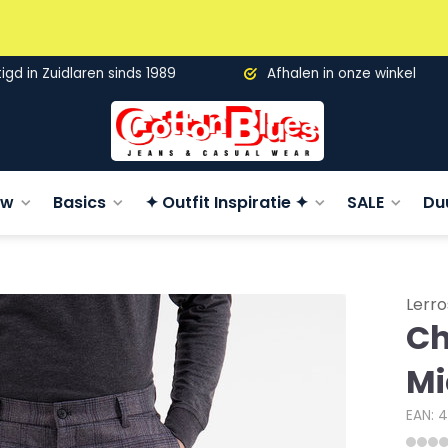
gd in Zuidlaren sinds 1989
Afhalen in onze winkel
uw
Basics
✦ Outfit Inspiratie ✦
SALE
Du
Lerro
Ch
Mi
EAN: 