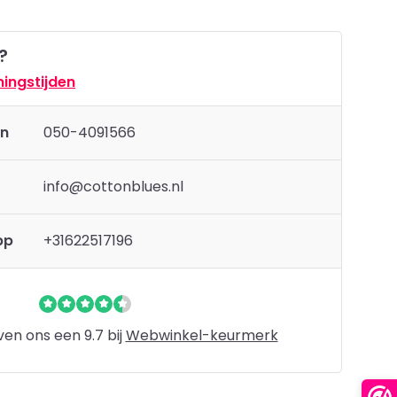
?
ingstijden
en
050-4091566
info@cottonblues.nl
pp
+31622517196
en ons een 9.7 bij
Webwinkel-keurmerk