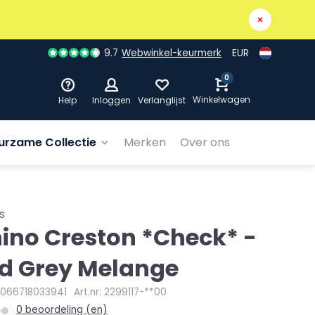
9.7
Webwinkel-keurmerk
EUR
0
Winkelwagen
Help
Inloggen
Verlanglijst
urzame Collectie
Merken
Over ons
s
ino Creston *Check* -
d Grey Melange
4066718033941
Art.nr: 2299117-**00
0 beoordeling (en)