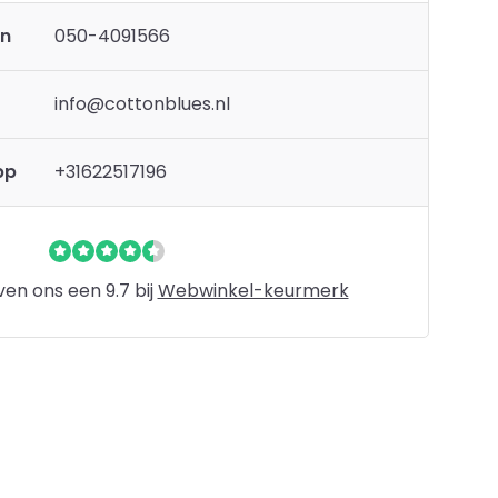
en
050-4091566
info@cottonblues.nl
pp
+31622517196
en ons een 9.7 bij
Webwinkel-keurmerk