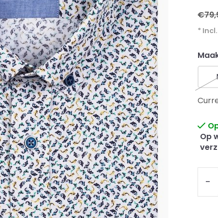
€79,
* Incl
Maak
Curre
Op
Op w
verz
-