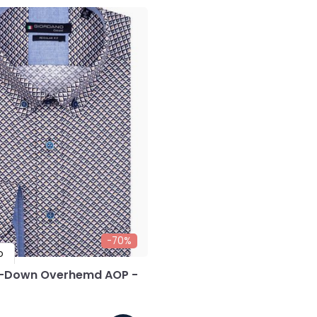
-70%
o
-Down Overhemd AOP -