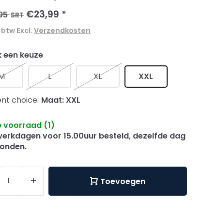
€23,99
*
95
SRT
. btw Excl.
Verzendkosten
 een keuze
M
L
XL
XXL
nt choice:
Maat: XXL
 voorraad (1)
erkdagen voor 15.00uur besteld, dezelfde dag
onden.
+
Toevoegen