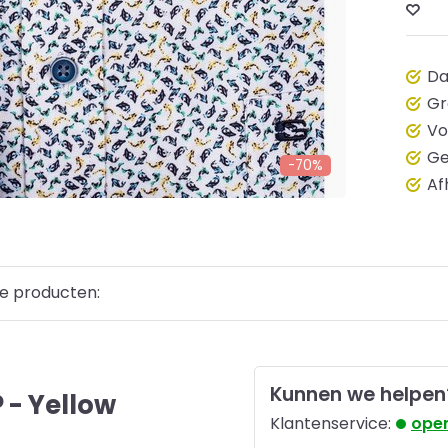
Da
Gr
Vo
Ge
-70%
Af
e producten:
Kunnen we helpen
- Yellow
Klantenservice:
open