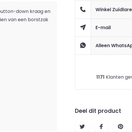
Winkel Zuidlar
button-down kraag en
zien van een borstzak
E-mail
Alleen WhatsA
1171
Klanten gev
Deel dit product