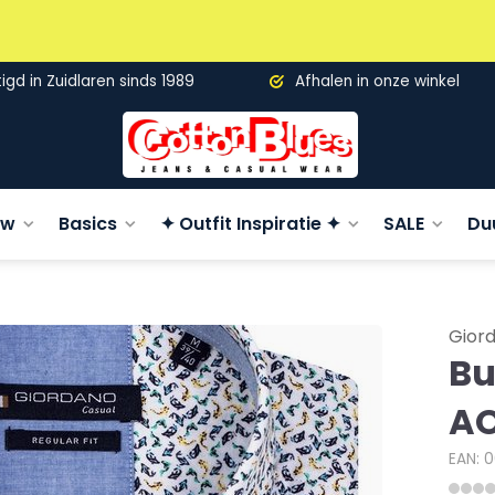
gd in Zuidlaren sinds 1989
Afhalen in onze winkel
uw
Basics
✦ Outfit Inspiratie ✦
SALE
Du
Gior
Bu
AO
EAN: 0