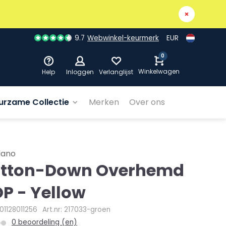
9.7
Webwinkel-keurmerk
EUR
0
Winkelwagen
Help
Inloggen
Verlanglijst
urzame Collectie
Merken
Over ons
dano
tton-Down Overhemd
P - Yellow
01128011256
Art.nr: 217033-groen
0 beoordeling (en)