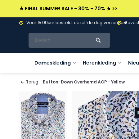
★ FINAL SUMMER SALE - 30% - 70% ★ >>
L)
Voor 15.00uur besteld, dezelfde dag verzonden
Gevesti
Dameskleding
Herenkleding
Nie
Terug
Button-Down Overhemd AOP - Yellow