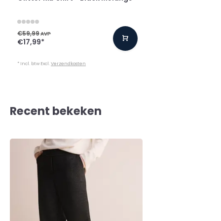
€59,99
AVP
€17,99
*
* Incl. btw Excl.
Verzendkosten
Recent bekeken