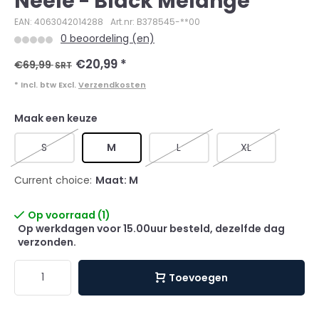
Neele - Black Melange
EAN: 4063042014288
Art.nr: B378545-**00
0 beoordeling (en)
€20,99
*
€69,99
SRT
* Incl. btw Excl.
Verzendkosten
Maak een keuze
S
M
L
XL
Current choice:
Maat: M
Op voorraad (1)
Op werkdagen voor 15.00uur besteld, dezelfde dag
verzonden.
Toevoegen