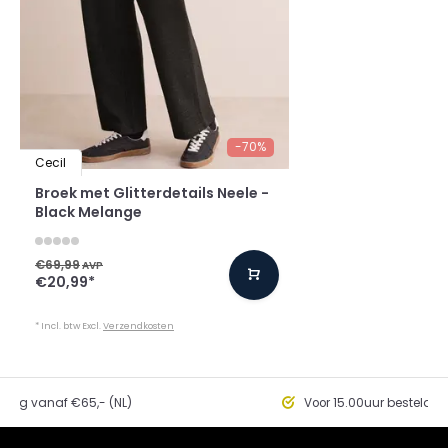
-70%
Cecil
Broek met Glitterdetails Neele -
Black Melange
€69,99
AVP
€20,99
*
* Incl. btw Excl.
Verzendkosten
ding vanaf €65,- (NL)
Voor 15.00uur besteld, 