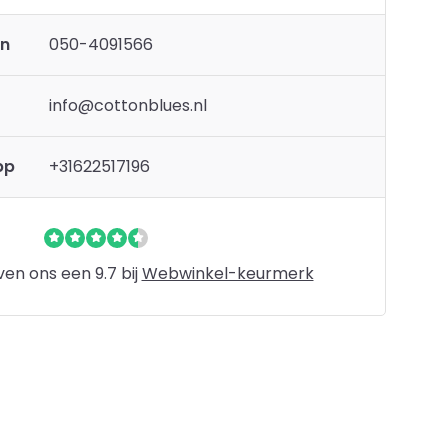
en
050-4091566
info@cottonblues.nl
pp
+31622517196
en ons een 9.7 bij
Webwinkel-keurmerk