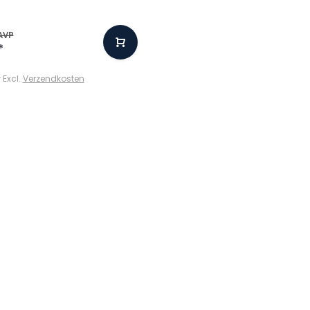
AVP
*
w Excl.
Verzendkosten