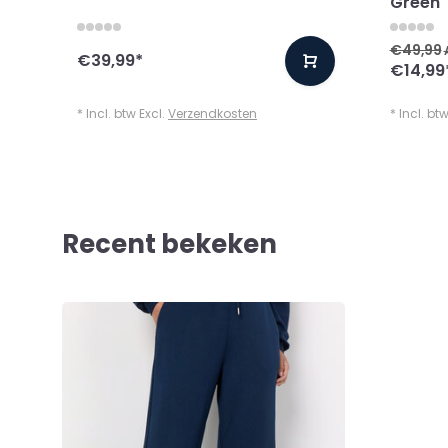
Green
€49,99
€39,99
*
€14,99
* Incl. btw Excl.
Verzendkosten
* Incl. bt
Recent bekeken