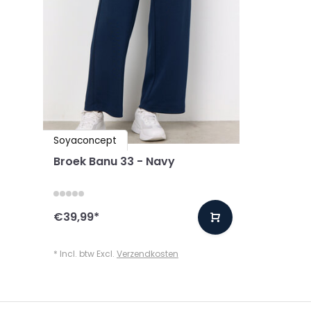
Soyaconcept
Broek Banu 33 - Navy
€39,99
*
* Incl. btw Excl.
Verzendkosten