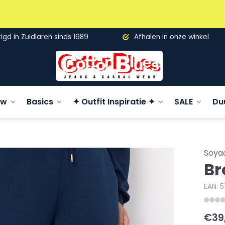
gd in Zuidlaren sinds 1989
Afhalen in onze winkel
uw
Basics
✦ Outfit Inspiratie ✦
SALE
Du
Soya
Br
EAN: 
€39