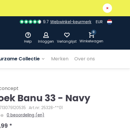
9.7
Webwinkel-keurmerk
EUR
0
Winkelwagen
Help
Inloggen
Verlanglijst
urzame Collectie
Merken
Over ons
concept
oek Banu 33 - Navy
5713079120535
Art.nr: 25328-**01
0 beoordeling (en)
,99
*