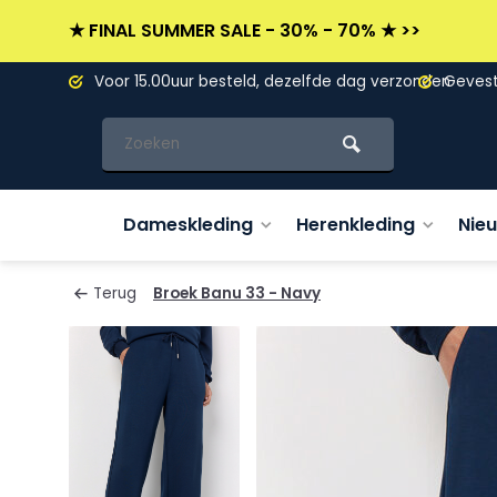
★ FINAL SUMMER SALE - 30% - 70% ★ >>
L)
Voor 15.00uur besteld, dezelfde dag verzonden
Gevesti
Dameskleding
Herenkleding
Nie
Terug
Broek Banu 33 - Navy