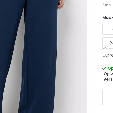
* Incl
Maak
X
Curre
Op
Op w
verz
-