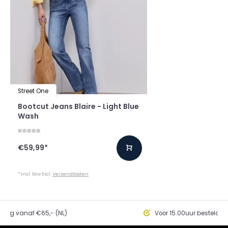
Street One
Bootcut Jeans Blaire - Light Blue
Wash
€59,99
*
* Incl. btw Excl.
Verzendkosten
ding vanaf €65,- (NL)
Voor 15.00uur besteld, 