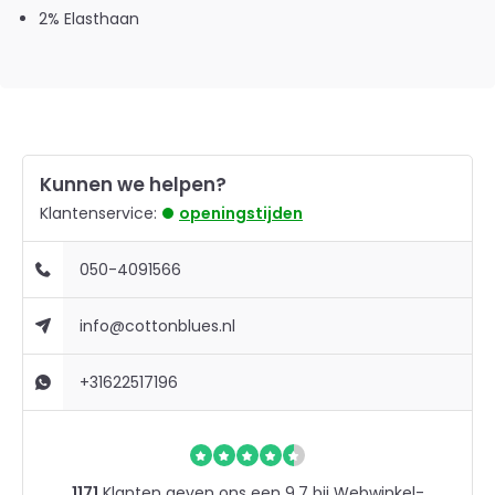
2% Elasthaan
Kunnen we helpen?
Klantenservice:
openingstijden
050-4091566
info@cottonblues.nl
+31622517196
1171
Klanten geven ons een 9.7 bij
Webwinkel-