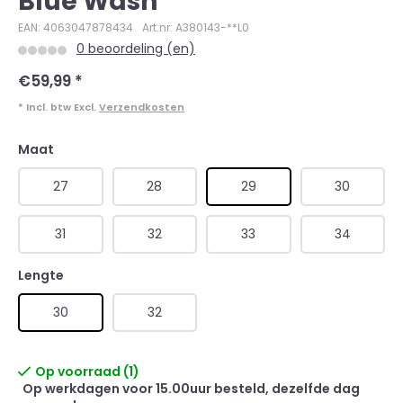
Blue Wash
EAN: 4063047878434
Art.nr: A380143-**L0
0 beoordeling (en)
€59,99
*
* Incl. btw Excl.
Verzendkosten
Maat
27
28
29
30
31
32
33
34
Lengte
30
32
Op voorraad (1)
Op werkdagen voor 15.00uur besteld, dezelfde dag