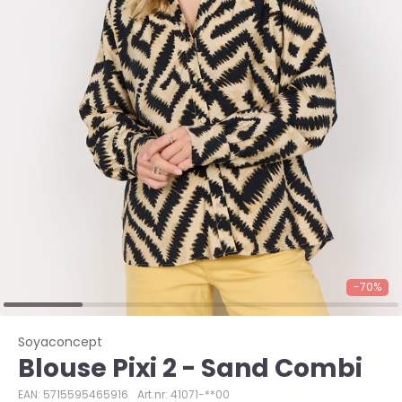
-70%
Soyaconcept
Blouse Pixi 2 - Sand Combi
EAN: 5715595465916
Art.nr: 41071-**00