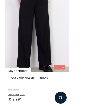
-50%
Soyaconcept
Broek Siham 48 - Black
€39,99
AVP
€19,99
*