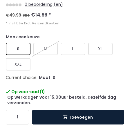
0 beoordeling (en)
€14,99
*
€49,99
SRT
* Incl. btw Excl.
Verzendkosten
Maak een keuze
S
M
L
XL
XXL
Current choice:
Maat: S
Op voorraad (1)
Op werkdagen voor 15.00uur besteld, dezelfde dag
verzonden.
Toevoegen