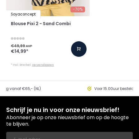
-70%
Soyaconcept
Blouse Pixi 2 - Sand Combi
€49,99
AVP
€14,99
*
* Incl. btw Excl.
Verzendkosten
ding vanaf €65,- (NL)
Voor 15.00uur besteld, 
Schrijf je nu in voor onze nieuwsbrief!
Abonneer je op onze nieuwsbrief om op de hoogte
te blijven.