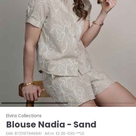
Elvira Collections
Blouse Nadia - Sand
EAN: 8721197946941
Art.nr: E2 26-030-**L0