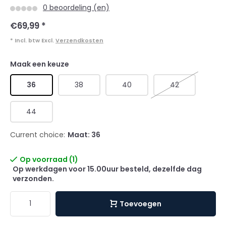
0 beoordeling (en)
€69,99
*
* Incl. btw Excl.
Verzendkosten
Maak een keuze
36
38
40
42
44
Current choice:
Maat: 36
Op voorraad (1)
Op werkdagen voor 15.00uur besteld, dezelfde dag
verzonden.
Toevoegen