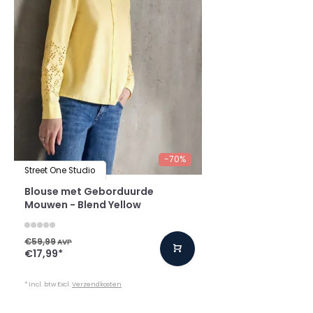
-70%
Street One Studio
Blouse met Geborduurde
Mouwen - Blend Yellow
€59,99
AVP
€17,99
*
* Incl. btw Excl.
Verzendkosten