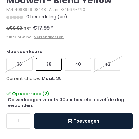
Mouwen - Blend Yellow
EAN: 4068999108448
Art.nr: F345671-**L0
0 beoordeling (en)
€17,99
*
€59,99
SRT
* Incl. btw Excl.
Verzendkosten
Maak een keuze
36
38
40
42
Current choice:
Maat: 38
Op voorraad (2)
Op werkdagen voor 15.00uur besteld, dezelfde dag
verzonden.
Toevoegen