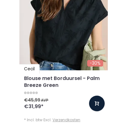
-30%
Cecil
Blouse met Borduursel - Palm
Breeze Green
€45,99
AVP
€31,99
*
* Incl. btw Excl.
Verzendkosten