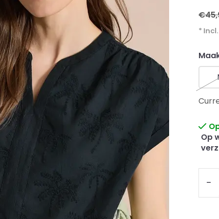
€45,
* Incl
Maak
Curre
Op
Op w
verz
-