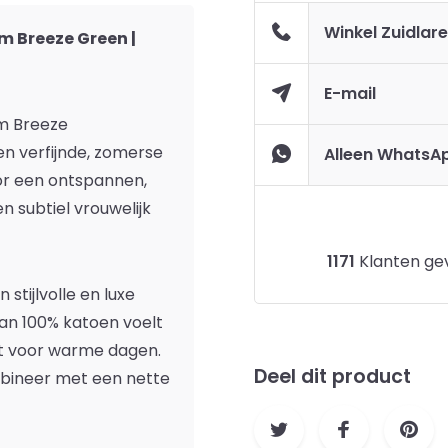
Winkel Zuidlar
m Breeze Green |
E-mail
lm Breeze
n verfijnde, zomerse
Alleen WhatsA
or een ontspannen,
 subtiel vrouwelijk
1171
Klanten gev
stijlvolle en luxe
an 100% katoen voelt
ct voor warme dagen.
Deel dit product
mbineer met een nette