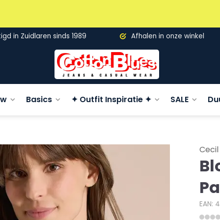
gd in Zuidlaren sinds 1989
Afhalen in onze winkel
uw
Basics
✦ Outfit Inspiratie ✦
SALE
Du
Cecil
Bl
Pa
EAN: 