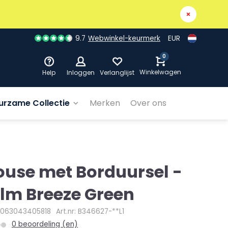
9.7
Webwinkel-keurmerk
EUR
0
Winkelwagen
Help
Inloggen
Verlanglijst
urzame Collectie
Merken
Over ons
ouse met Borduursel -
lm Breeze Green
4063043405818
Art.nr: B346627-**L1
0 beoordeling (en)