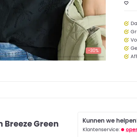
Da
Gr
Vo
Ge
-30%
Af
Kunnen we helpen
m Breeze Green
Klantenservice:
open