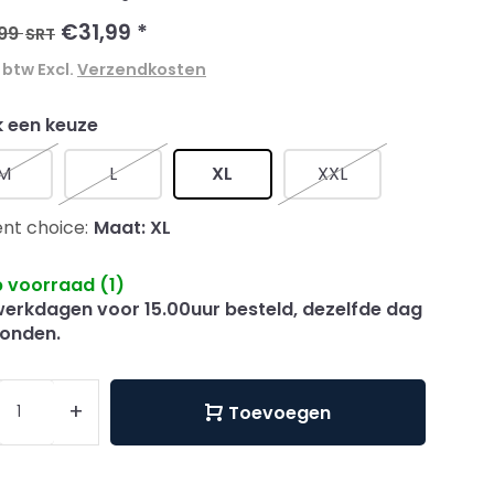
€31,99
*
99
SRT
. btw Excl.
Verzendkosten
 een keuze
M
L
XL
XXL
nt choice:
Maat: XL
 voorraad (1)
erkdagen voor 15.00uur besteld, dezelfde dag
onden.
+
Toevoegen