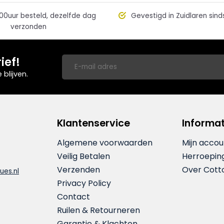
00uur besteld, dezelfde dag
Gevestigd in Zuidlaren sind
verzonden
ief!
blijven.
Klantenservice
Informat
Algemene voorwaarden
Mijn accou
Veilig Betalen
Herroepin
Verzenden
Over Cott
ues.nl
Privacy Policy
Contact
Ruilen & Retourneren
Garantie & Klachten