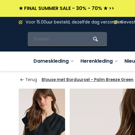
★ FINAL SUMMER SALE - 30% - 70% ★ >>
L)
Voor 15.00uur besteld, dezelfde dag verzonden
Gevesti
Dameskleding
Herenkleding
Nie
Terug
Blouse met Borduursel - Palm Breeze Green