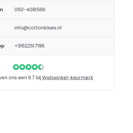
en
050-4091566
info@cottonblues.nl
pp
+31622517196
en ons een 9.7 bij
Webwinkel-keurmerk