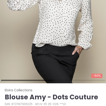
-50%
Elvira Collections
Blouse Amy - Dots Couture
EAN: 8721197936225
Art.nr: E5 25-026-**L0