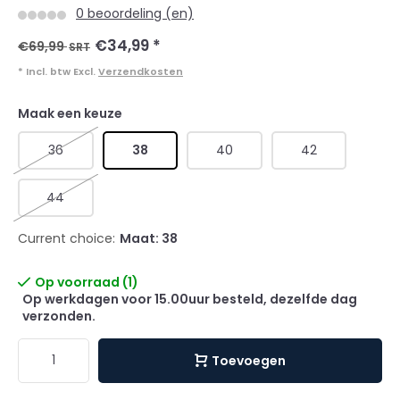
0 beoordeling (en)
€34,99
*
€69,99
SRT
* Incl. btw Excl.
Verzendkosten
Maak een keuze
36
38
40
42
44
Current choice:
Maat: 38
Op voorraad (1)
Op werkdagen voor 15.00uur besteld, dezelfde dag
verzonden.
Toevoegen