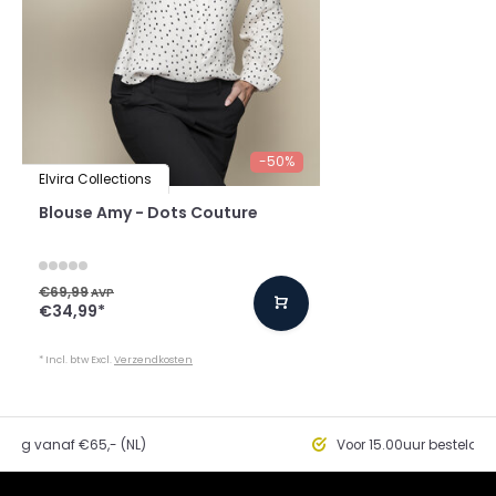
-50%
Elvira Collections
Blouse Amy - Dots Couture
€69,99
AVP
€34,99
*
* Incl. btw Excl.
Verzendkosten
ding vanaf €65,- (NL)
Voor 15.00uur besteld, 