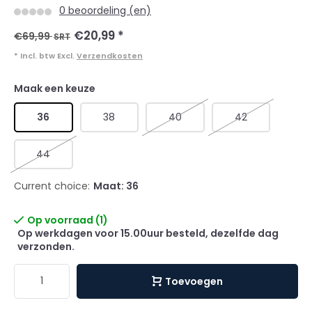
0 beoordeling (en)
€20,99
*
€69,99
SRT
* Incl. btw Excl.
Verzendkosten
Maak een keuze
36
38
40
42
44
Current choice:
Maat: 36
Op voorraad (1)
Op werkdagen voor 15.00uur besteld, dezelfde dag
verzonden.
Toevoegen