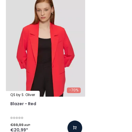
-70%
QS by S. Oliver
Blazer - Red
€69,99
AVP
€20,99
*