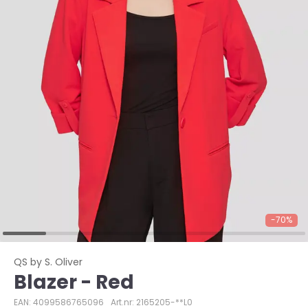
-70%
QS by S. Oliver
Blazer - Red
EAN: 4099586765096
Art.nr: 2165205-**L0