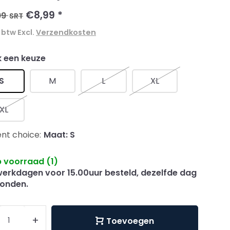
€8,99
*
99
SRT
. btw Excl.
Verzendkosten
 een keuze
S
M
L
XL
XL
nt choice:
Maat: S
 voorraad (1)
erkdagen voor 15.00uur besteld, dezelfde dag
onden.
+
Toevoegen