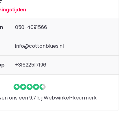
?
ingstijden
en
050-4091566
info@cottonblues.nl
pp
+31622517196
en ons een 9.7 bij
Webwinkel-keurmerk