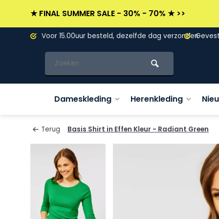
★ FINAL SUMMER SALE - 30% - 70% ★ >>
L)
Voor 15.00uur besteld, dezelfde dag verzonden
Gevesti
Dameskleding
Herenkleding
Nie
Terug
Basis Shirt in Effen Kleur - Radiant Green