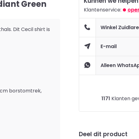
Kunnen we helpen
adiant Green
Klantenservice:
open
Winkel Zuidlar
s. Dit Cecil shirt is
E-mail
Alleen WhatsA
96cm borstomtrek,
1171
Klanten gev
Deel dit product