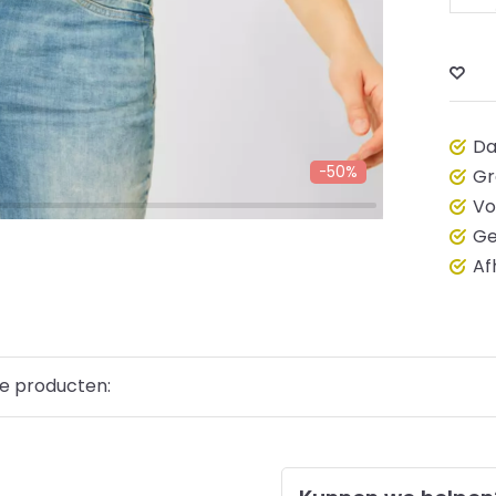
Da
-50%
Gr
Vo
Ge
Af
e producten: