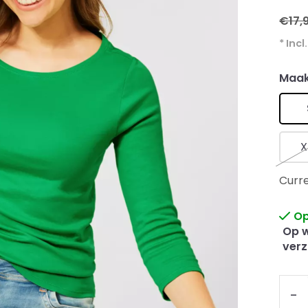
€17,
* Incl
Maak
X
Curre
Op
Op w
verz
-