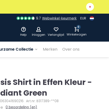
9.7
Webwinkel-keurmerk
EUR
0
Winkelwagen
Help
Inloggen
Verlanglijst
urzame Collectie
Merken
Over ons
sis Shirt in Effen Kleur -
diant Green
4063041690216
Art.nr: B317389-**08
0 beoordeling (en)