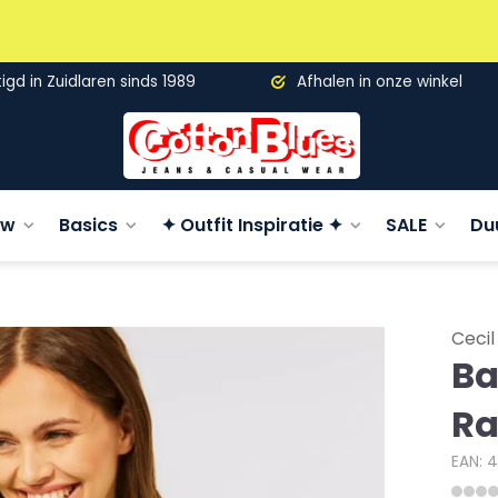
gd in Zuidlaren sinds 1989
Afhalen in onze winkel
uw
Basics
✦ Outfit Inspiratie ✦
SALE
Du
Cecil
Ba
Ra
EAN: 