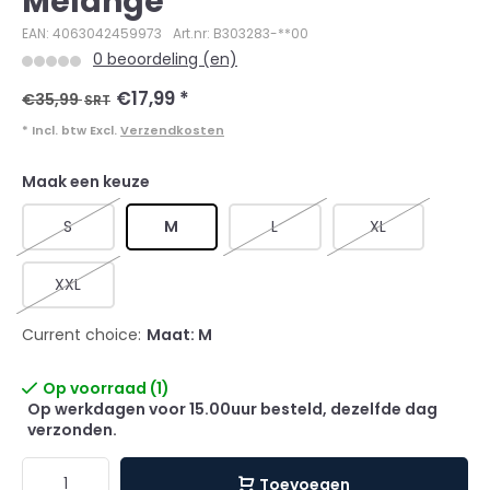
Melange
EAN: 4063042459973
Art.nr: B303283-**00
0 beoordeling (en)
€17,99
*
€35,99
SRT
* Incl. btw Excl.
Verzendkosten
Maak een keuze
S
M
L
XL
XXL
Current choice:
Maat: M
Op voorraad (1)
Op werkdagen voor 15.00uur besteld, dezelfde dag
verzonden.
Toevoegen