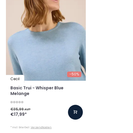
-50%
Cecil
Basic Trui - Whisper Blue
Melange
€35,99
AVP
€17,99
*
* Incl. btw Excl.
Verzendkosten