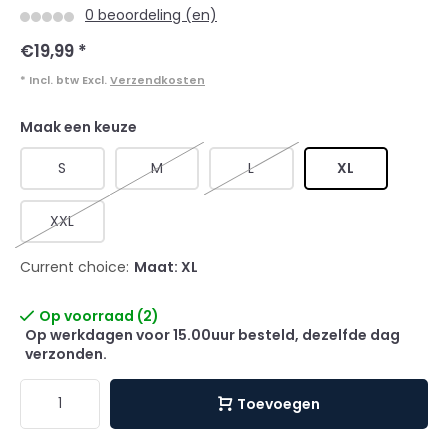
0 beoordeling (en)
€19,99
*
* Incl. btw Excl.
Verzendkosten
Maak een keuze
S
M
L
XL
XXL
Current choice:
Maat: XL
Op voorraad (2)
Op werkdagen voor 15.00uur besteld, dezelfde dag
verzonden.
Toevoegen