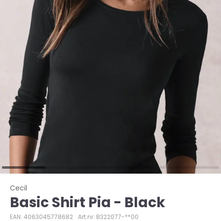
Cecil
Basic Shirt Pia - Black
EAN: 4063045778682
Art.nr: B322077-**00