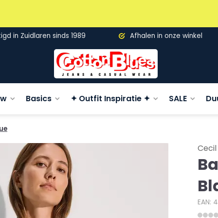
gd in Zuidlaren sinds 1989
Afhalen in onze winkel
uw
Basics
✦ Outfit Inspiratie ✦
SALE
Du
lue
Cecil
Ba
Bl
EAN: 