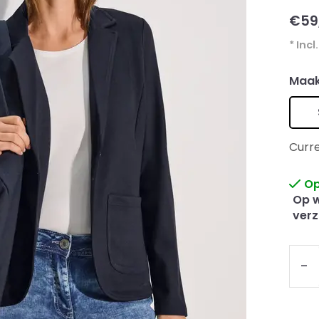
€59
* Incl
Maak
Curre
Op
Op w
verz
-