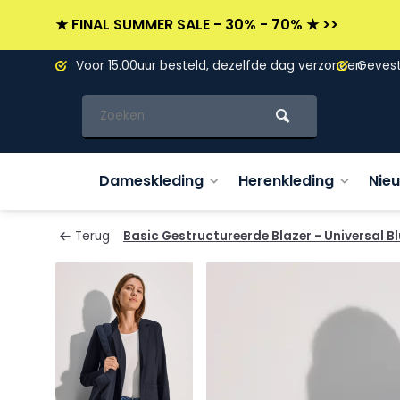
★ FINAL SUMMER SALE - 30% - 70% ★ >>
L)
Voor 15.00uur besteld, dezelfde dag verzonden
Gevesti
Dameskleding
Herenkleding
Nie
Terug
Basic Gestructureerde Blazer - Universal B