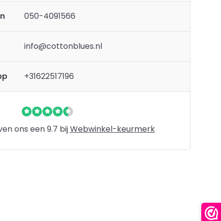
en
050-4091566
info@cottonblues.nl
pp
+31622517196
en ons een 9.7 bij
Webwinkel-keurmerk