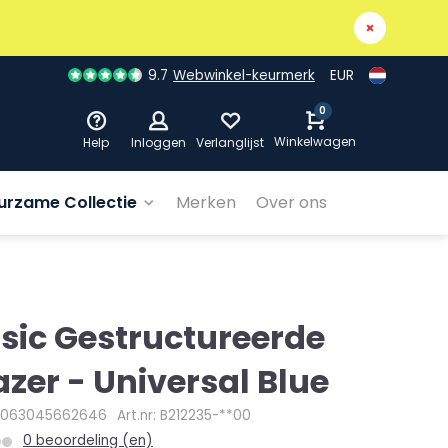
9.7
Webwinkel-keurmerk
EUR
0
Winkelwagen
Help
Inloggen
Verlanglijst
urzame Collectie
Merken
Over ons
sic Gestructureerde
azer - Universal Blue
4063045662646
Art.nr: B212235-**00
0 beoordeling (en)