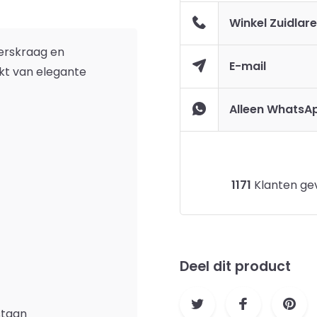
Winkel Zuidlar
erskraag en
E-mail
kt van elegante
Alleen WhatsA
1171
Klanten gev
Deel dit product
staan