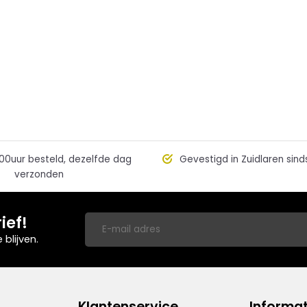
00uur besteld, dezelfde dag
Gevestigd in Zuidlaren sind
verzonden
ief!
blijven.
Klantenservice
Informat