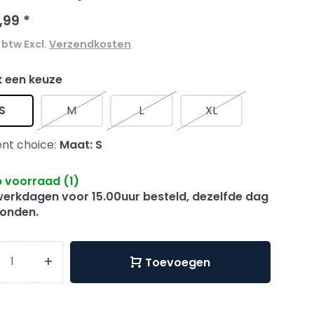
,99
*
. btw Excl.
Verzendkosten
 een keuze
S
M
L
XL
nt choice:
Maat: S
 voorraad (1)
erkdagen voor 15.00uur besteld, dezelfde dag
onden.
+
Toevoegen