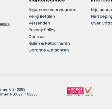
Algemene voorwaarden
Mijn accou
Veilig Betalen
Herroepin
Verzenden
Over Cott
ues.nl
Privacy Policy
Contact
Ruilen & Retourneren
Garantie & Klachten
mer:
61343269
mmer:
NL002211469B88