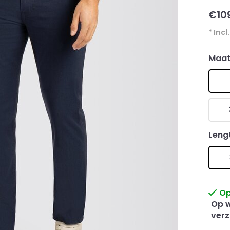
€10
* Incl
Maa
Leng
Op
Op w
verz