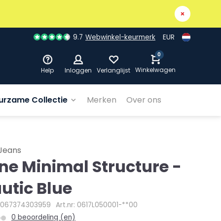
9.7
Webwinkel-keurmerk
EUR
0
Winkelwagen
Help
Inloggen
Verlanglijst
urzame Collectie
Merken
Over ons
Jeans
ne Minimal Structure -
utic Blue
4067374303959
Art.nr: 0617L050001-**00
0 beoordeling (en)