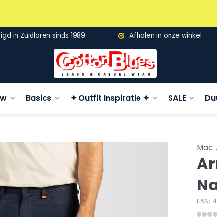
gd in Zuidlaren sinds 1989
Afhalen in onze winkel
uw
Basics
✦ Outfit Inspiratie ✦
SALE
Du
Mac 
Ar
Na
EAN: 