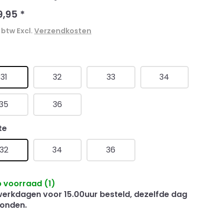
9,95
*
. btw Excl.
Verzendkosten
t
31
32
33
34
35
36
te
32
34
36
 voorraad (1)
erkdagen voor 15.00uur besteld, dezelfde dag
onden.