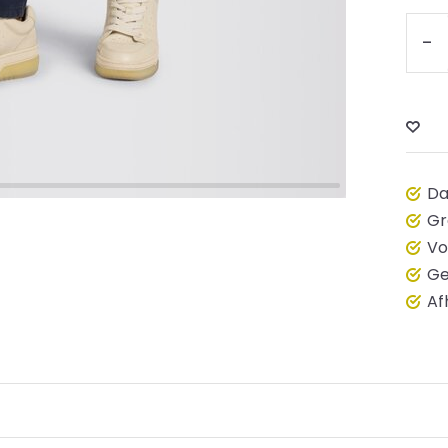
-
Da
Gr
Vo
Ge
Af