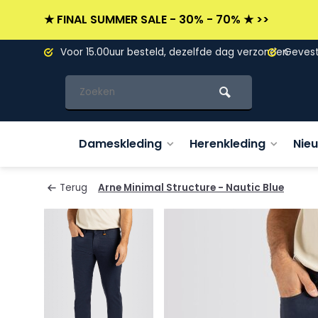
★ FINAL SUMMER SALE - 30% - 70% ★ >>
L)
Voor 15.00uur besteld, dezelfde dag verzonden
Gevesti
Dameskleding
Herenkleding
Nie
Terug
Arne Minimal Structure - Nautic Blue