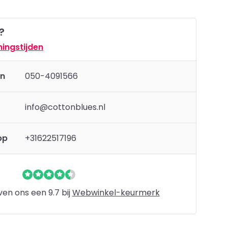
?
ingstijden
en
050-4091566
info@cottonblues.nl
pp
+31622517196
en ons een 9.7 bij
Webwinkel-keurmerk