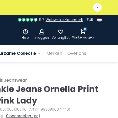
9.7
Webwinkel-keurmerk
EUR
0
Winkelwagen
Help
Inloggen
Verlanglijst
urzame Collectie
Merken
Over ons
ls Jeanswear
kle Jeans Ornella Print
Pink Lady
4067005106546
Art.nr: 993680007-**01
0 beoordeling (en)