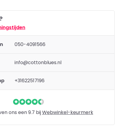
?
ingstijden
en
050-4091566
info@cottonblues.nl
pp
+31622517196
en ons een 9.7 bij
Webwinkel-keurmerk