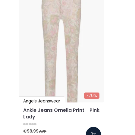
-70%
Angels Jeanswear
Ankle Jeans Ornella Print - Pink
Lady
€99,99
AVP