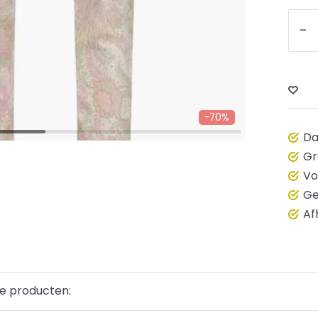
-
-70%
Da
Gr
Vo
Ge
Af
e producten: