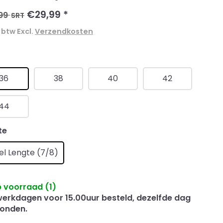
€29,99
*
99
SRT
. btw Excl.
Verzendkosten
t
36
38
40
42
44
te
el Lengte (7/8)
 voorraad (1)
erkdagen voor 15.00uur besteld, dezelfde dag
onden.