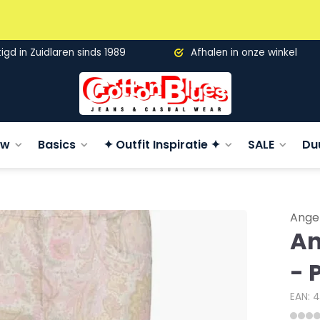
gd in Zuidlaren sinds 1989
Afhalen in onze winkel
uw
Basics
✦ Outfit Inspiratie ✦
SALE
Du
Ange
An
- 
EAN: 