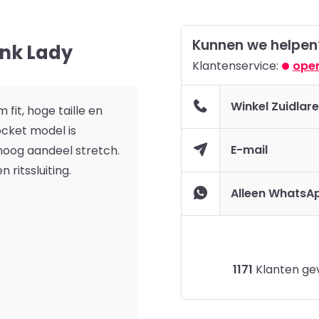
Kunnen we helpen
ink Lady
Klantenservice:
open
Winkel Zuidlar
fit, hoge taille en
ocket model is
E-mail
oog aandeel stretch.
ritssluiting.
Alleen WhatsA
1171
Klanten gev