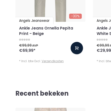
-30%
Angels Jeanswear
Angels 
Ankle Jeans Ornella Pepita
Ankle J
Print - Beige
White 
€99,99
€99,99
AVP
€69,99
*
€29,99
* Incl. btw Excl.
Verzendkosten
* Incl. bt
Recent bekeken