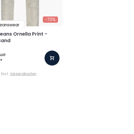
-70%
Jeanswear
eans Ornella Print -
Sand
AVP
*
w Excl.
Verzendkosten