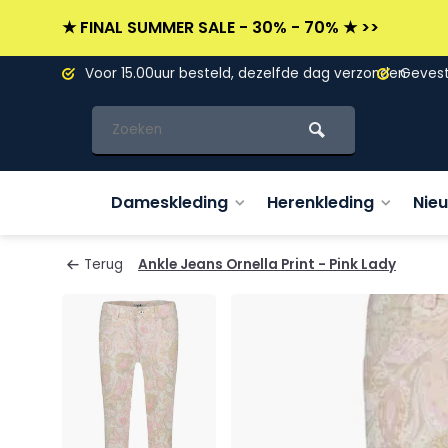
★ FINAL SUMMER SALE - 30% - 70% ★ >>
L)
Voor 15.00uur besteld, dezelfde dag verzonden
Gevesti
Dameskleding
Herenkleding
Nie
Terug
Ankle Jeans Ornella Print - Pink Lady