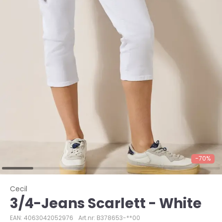
-70%
Cecil
3/4-Jeans Scarlett - White
EAN: 4063042052976
Art.nr: B378653-**00