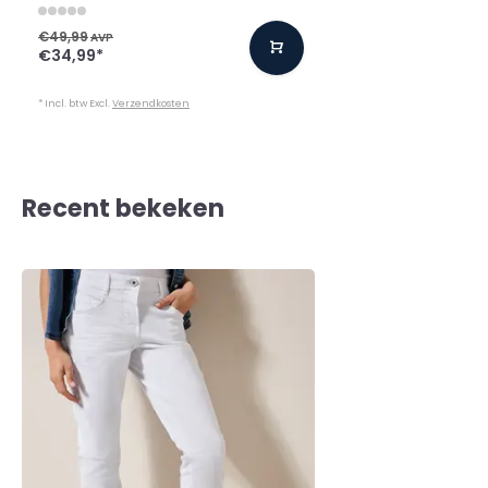
€49,99
AVP
€34,99
*
* Incl. btw Excl.
Verzendkosten
Recent bekeken