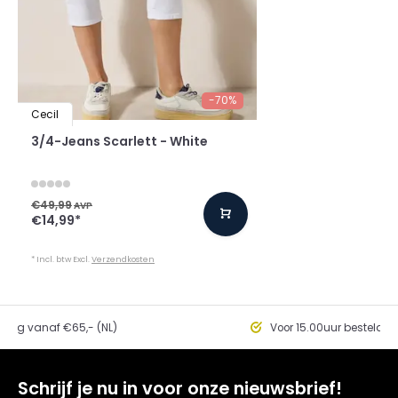
-70%
Cecil
3/4-Jeans Scarlett - White
€49,99
AVP
€14,99
*
* Incl. btw Excl.
Verzendkosten
ding vanaf €65,- (NL)
Voor 15.00uur besteld, 
Schrijf je nu in voor onze nieuwsbrief!