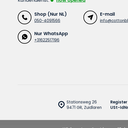
Kundendienst:
now opened
Shop (Nur NL)
E-mail
050-4091566
info@cottonbl
Nur WhatsApp
+31622517196
Stationsweg 26
Register
9471 GR, Zuidlaren
USt-IdNr