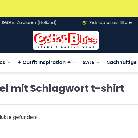
89 in Zuidlaren (Holland)
Pick-Up at our Store
cs
✦ Outfit Inspiration ✦
SALE
Nachhaltige 
el mit Schlagwort t-shirt
ukte gefunden!...