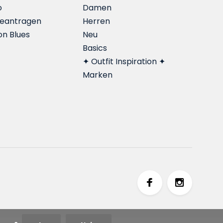
o
Damen
beantragen
Herren
on Blues
Neu
Basics
✦ Outfit Inspiration ✦
Marken