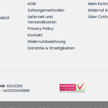
AGB
Mein Kont
Zahlungsmethoden
Widerruf 
Lieferzeit und
Über Cott
ues.nl
Versandkosten
Privacy Policy
Kontakt
Widerrufsbelehrung
Garantie & Streitigkeiten
 NR:
61343269
.:
NL002211469B88