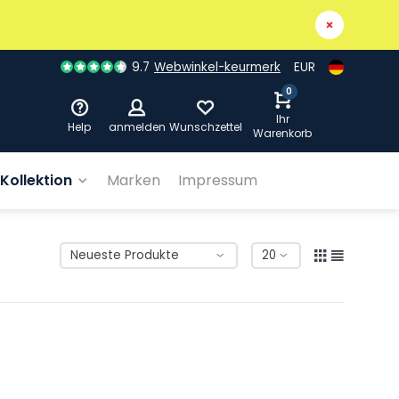
9.7
Webwinkel-keurmerk
EUR
0
Ihr
Help
anmelden
Wunschzettel
Warenkorb
Kollektion
Marken
Impressum