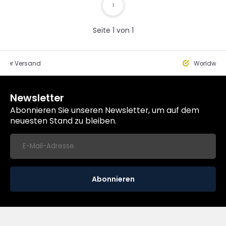
1
Seite 1 von 1
eller Versand
Worldwide
Newsletter
Abonnieren Sie unseren Newsletter, um auf dem
neuesten Stand zu bleiben.
Abonnieren