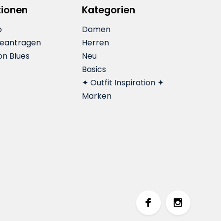
tionen
Kategorien
o
Damen
beantragen
Herren
on Blues
Neu
Basics
✦ Outfit Inspiration ✦
Marken