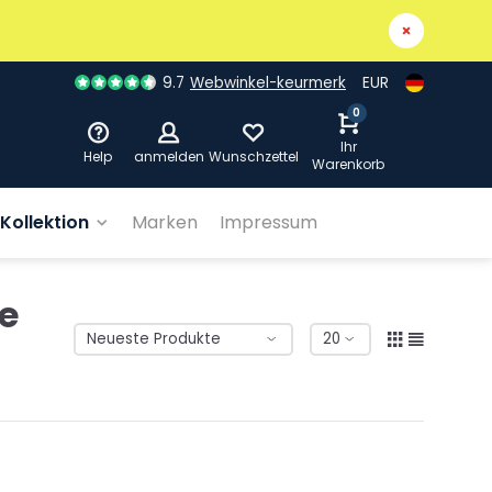
9.7
Webwinkel-keurmerk
EUR
0
Ihr
Help
anmelden
Wunschzettel
Warenkorb
Kollektion
Marken
Impressum
ne