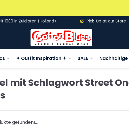
89 in Zuidlaren (Holland)
Pick-Up at our Store
cs
✦ Outfit Inspiration ✦
SALE
Nachhaltige 
kel mit Schlagwort Street O
s
ukte gefunden!...